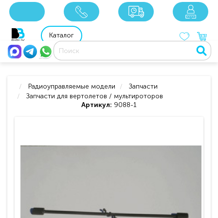
x
x
x
8 800 201 92 06
8 925 049 90 18
Каталог
Радиоуправляемые модели
Запчасти
Запчасти для вертолетов / мультироторов
Артикул:
9088-1