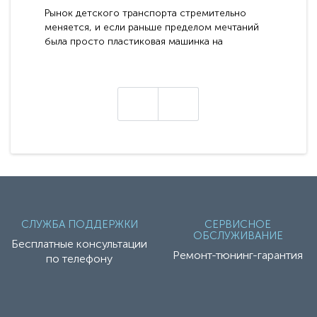
Рынок детского транспорта стремительно
меняется, и если раньше пределом мечтаний
была просто пластиковая машинка на
аккумуляторе, то сегодня бренд RiverToys
представляет абсолютно новое поколение
техники - серию с маркировкой «Z». Это
н
настоящие гадже..
СЛУЖБА ПОДДЕРЖКИ
СЕРВИСНОЕ
ОБСЛУЖИВАНИЕ
Бесплатные консультации
Ремонт-тюнинг-гарантия
по телефону