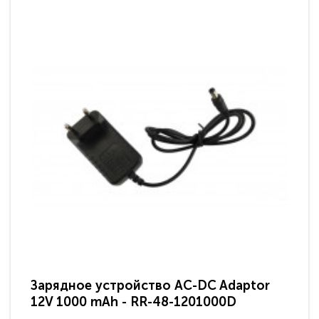
Зарядное устройство AC-DC Adaptor
Ра
12V 1000 mAh - RR-48-1201000D
ди
па