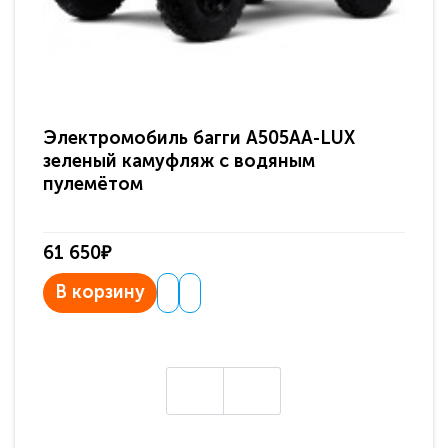
Электромобиль багги A505AA-LUX
По
зеленый камуфляж с водяным
зв
пулемётом
61 650₽
31
В корзину
В