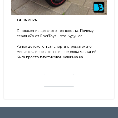
14.06.2026
Z-поколение детского транспорта: Почему
серия «Z» от RiverToys - это будущее
электромобилей
Рынок детского транспорта стремительно
меняется, и если раньше пределом мечтаний
была просто пластиковая машинка на
аккумуляторе, то сегодня бренд RiverToys
представляет абсолютно новое поколение
техники - серию с маркировкой «Z». Это
н
настоящие гадже..