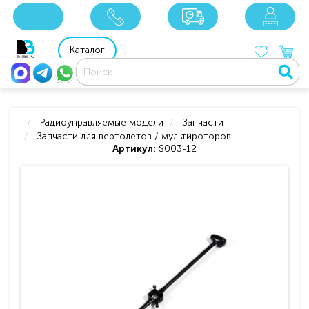
x
x
x
8 800 201 92 06
8 925 049 90 18
Каталог
Радиоуправляемые модели
Запчасти
Запчасти для вертолетов / мультироторов
Артикул:
S003-12