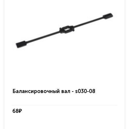
Балансировочный вал - s030-08
Ба
68₽
94