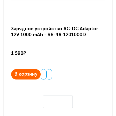
Зарядное устройство AC-DC Adaptor
Ра
12V 1000 mAh - RR-48-1201000D
ди
па
1 590₽
3 
В корзину
В