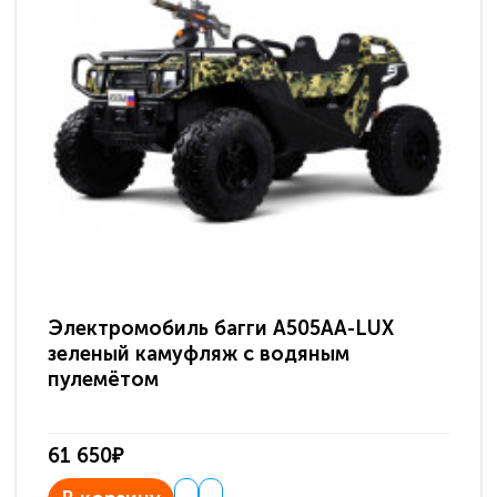
Электромобиль багги A505AA-LUX
По
зеленый камуфляж с водяным
зв
пулемётом
61 650₽
31