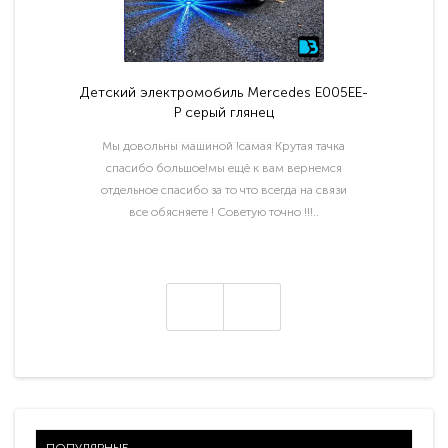
Детский электромобиль Mercedes E005EE-
P серый глянец
Мы довольны машиной !самая Крутая тачка
спасибо большое!мы ещё к вам вернемся
отдельное спасибо за то что всегда на связи
все обясняете ! Советую точно !!!..