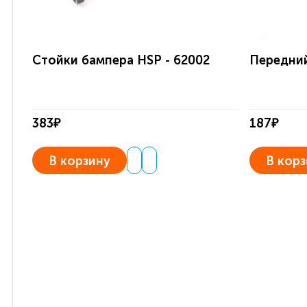
Стойки бампера HSP - 62002
Передний
383₽
187₽
В корзину
В корз