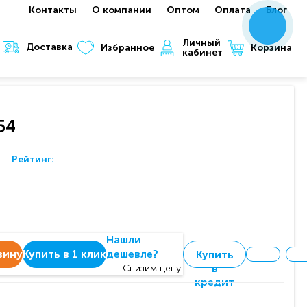
Контакты
О компании
Оптом
Оплата
Блог
x
x
x
Личный
Доставка
Корзина
Избранное
кабинет
54
Рейтинг:
Нашли
зину
Купить в 1 клик
дешевле?
Купить
в
Снизим цену!
кредит