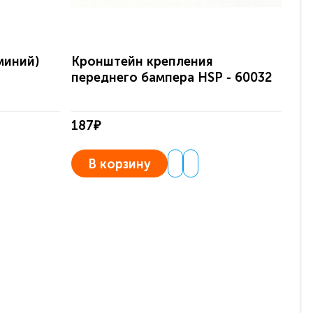
миний)
Кронштейн крепления
Кр
переднего бампера HSP - 60032
ба
187₽
18
В корзину