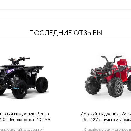
ПОСЛЕДНИЕ ОТЗЫВЫ
иновый квадроцикл Simba
Детский квадроцикл Grizz
 Spider, скорость 40 км/ч
Red 12V с пультом управ
2.4G- BDM0906
ень классный квадроцикл!
Спасибо магазину,за опера