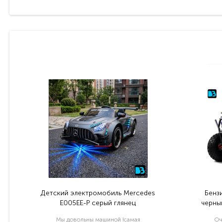
Детский электромобиль Mercedes
Бенз
E005EE-P серый глянец
черный
Мы довольны машиной !самая
Оч