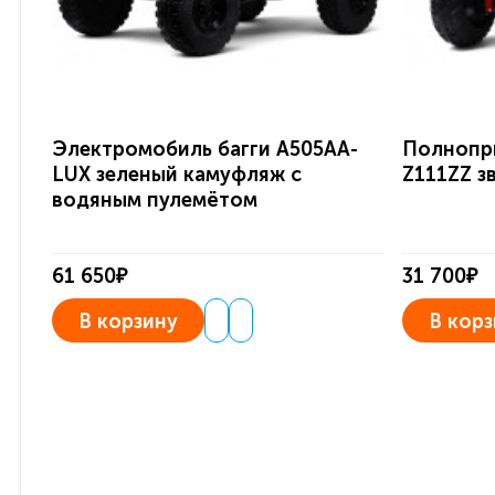
Электромобиль багги A505AA-
Полнопр
LUX зеленый камуфляж с
Z111ZZ з
водяным пулемётом
61 650₽
31 700₽
В корзину
В корз