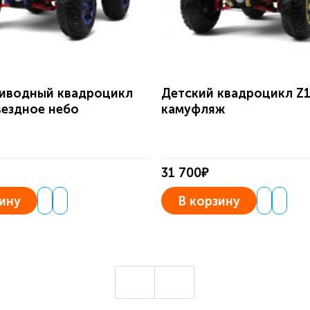
иводный квадроцикл
Детский квадроцикл Z
вездное небо
камуфляж
31 700₽
ину
В корзину