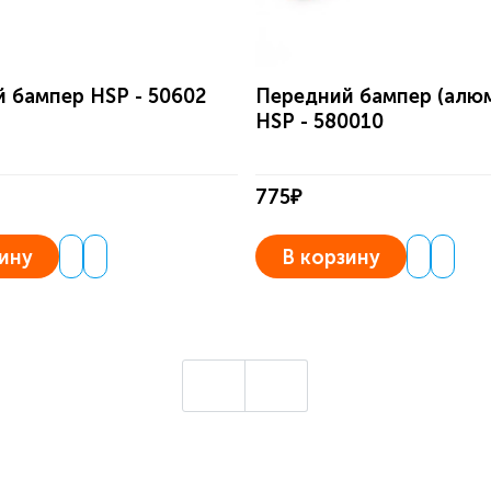
 бампер HSP - 50602
Передний бампер (алю
HSP - 580010
775₽
ину
В корзину