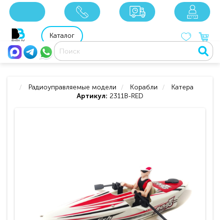
x
x
x
8 800 201 92 06
8 925 049 90 18
Каталог
Радиоуправляемые модели
Корабли
Катера
Артикул:
2311B-RED