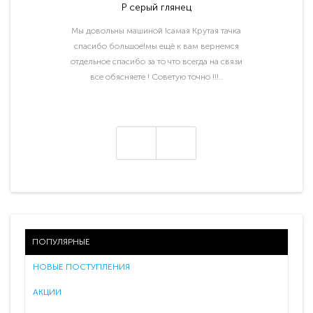
P серый глянец
Мы довольны машиной !самая Крутая тачка
спасибо большое!мы ещё к вам вернемся
отдельное спасибо за то что всегда на связи
все обясняете ! Советую точно !!!..
ПОПУЛЯРНЫЕ
НОВЫЕ ПОСТУПЛЕНИЯ
АКЦИИ