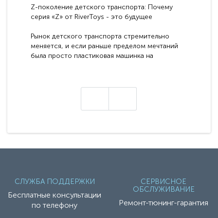
Z-поколение детского транспорта: Почему
серия «Z» от RiverToys - это будущее
электромобилей
Рынок детского транспорта стремительно
меняется, и если раньше пределом мечтаний
была просто пластиковая машинка на
аккумуляторе, то сегодня бренд RiverToys
представляет абсолютно новое поколение
техники - серию с маркировкой «Z». Это
н
настоящие гадже..
СЛУЖБА ПОДДЕРЖКИ
СЕРВИСНОЕ
ОБСЛУЖИВАНИЕ
Бесплатные консультации
Ремонт-тюнинг-гарантия
по телефону