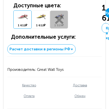
Доступные цвета:
1
К
6
1 612₽
1 612₽
1 519₽
К
в
Дополнительные услуги:
к
Расчет доставки в регионы РФ
▼
Производитель:
Great Wall Toys
Качество
Доставка
Оплата
Обмен