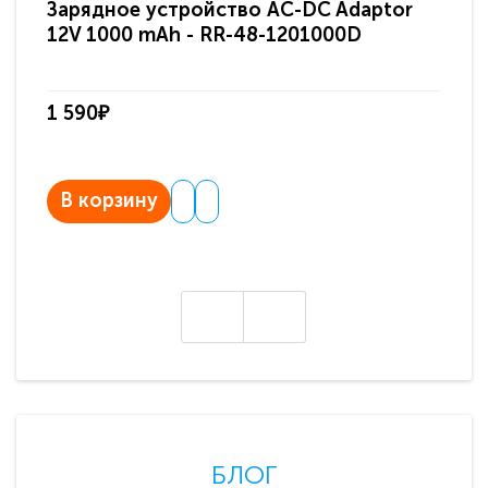
Зарядное устройство AC-DC Adaptor
Ра
12V 1000 mAh - RR-48-1201000D
ди
па
1 590₽
3 
В корзину
В
БЛОГ