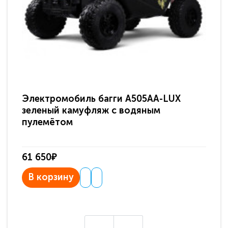
Электромобиль багги A505AA-LUX
По
зеленый камуфляж с водяным
зв
пулемётом
61 650₽
31
В корзину
В