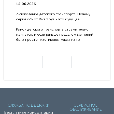
14.06.2026
Z-поколение детского транспорта: Почему
серия «Z» от RiverToys - это будущее
электромобилей
Рынок детского транспорта стремительно
меняется, и если раньше пределом мечтаний
была просто пластиковая машинка на
аккумуляторе, то сегодня бренд RiverToys
представляет абсолютно новое поколение
техники - серию с маркировкой «Z». Это
н
настоящие гадже..
СЛУЖБА ПОДДЕРЖКИ
СЕРВИСНОЕ
ОБСЛУЖИВАНИЕ
Бесплатные консультации