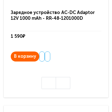
Зарядное устройство AC-DC Adaptor
Ра
12V 1000 mAh - RR-48-1201000D
ди
па
1 590₽
3 
В корзину
В