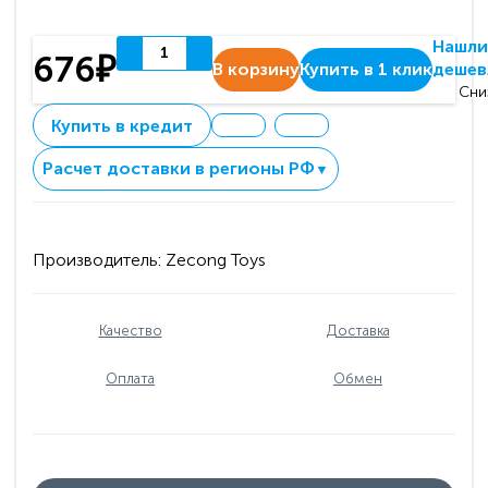
Нашли
676₽
В корзину
Купить в 1 клик
дешев
Сни
Купить в кредит
Расчет доставки в регионы РФ
▼
Производитель:
Zecong Toys
Качество
Доставка
Оплата
Обмен