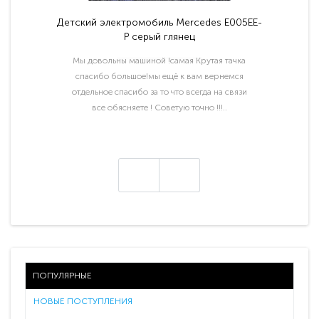
Детский электромобиль Mercedes E005EE-
P серый глянец
Мы довольны машиной !самая Крутая тачка
спасибо большое!мы ещё к вам вернемся
отдельное спасибо за то что всегда на связи
все обясняете ! Советую точно !!!..
ПОПУЛЯРНЫЕ
НОВЫЕ ПОСТУПЛЕНИЯ