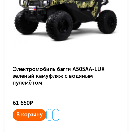
Электромобиль багги A505AA-LUX
По
зеленый камуфляж с водяным
зв
пулемётом
61 650₽
31
В корзину
В