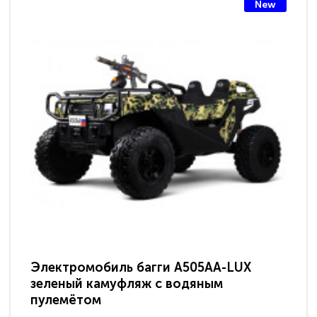
New
Электромобиль багги A505AA-LUX
По
зеленый камуфляж с водяным
зв
пулемётом