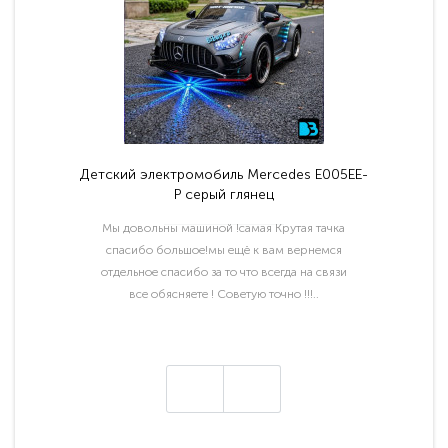
Детский электромобиль Mercedes E005EE-
P серый глянец
Мы довольны машиной !самая Крутая тачка
спасибо большое!мы ещё к вам вернемся
отдельное спасибо за то что всегда на связи
все обясняете ! Советую точно !!!..