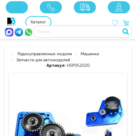
x
x
x
8 800 201 92 06
8 925 049 90 18
Каталог
Радиоуправляемые модели
Машинки
Запчасти для автомоделей
Артикул:
HSP052020