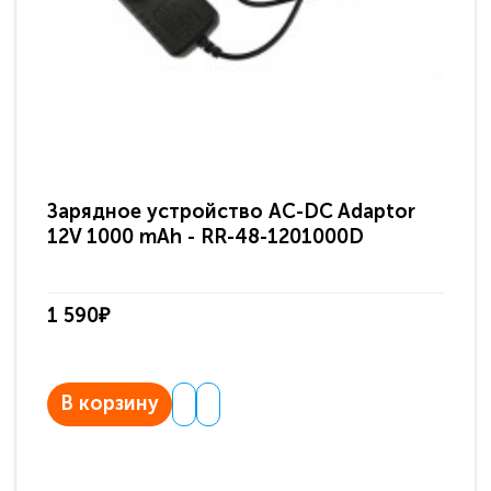
Зарядное устройство AC-DC Adaptor
Ра
12V 1000 mAh - RR-48-1201000D
ди
па
1 590₽
3 
В корзину
В