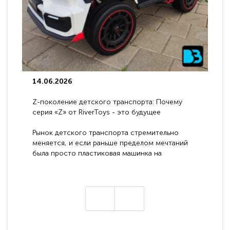
14.06.2026
Z-поколение детского транспорта: Почему
серия «Z» от RiverToys - это будущее
электромобилей
Рынок детского транспорта стремительно
меняется, и если раньше пределом мечтаний
была просто пластиковая машинка на
аккумуляторе, то сегодня бренд RiverToys
представляет абсолютно новое поколение
техники - серию с маркировкой «Z». Это
н
настоящие гадже..