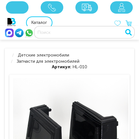
x
x
x
8 800 201 92 06
8 925 049 90 18
Каталог
Детские электромобили
Запчасти для электромобилей
Артикул:
HL-010