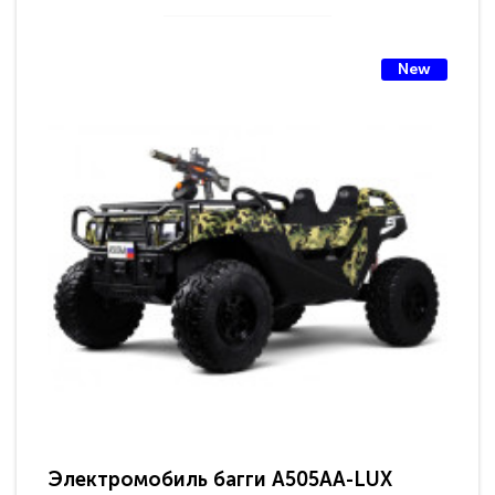
New
Электромобиль багги A505AA-LUX
По