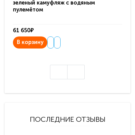
зеленый камуфляж с водяным
зв
пулемётом
61 650₽
31
В корзину
В
ПОСЛЕДНИЕ ОТЗЫВЫ