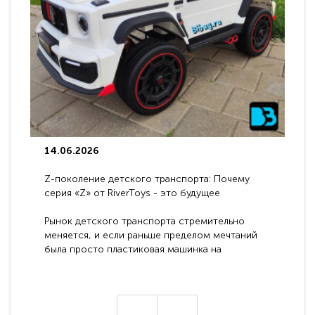
14.06.2026
Z-поколение детского транспорта: Почему
серия «Z» от RiverToys - это будущее
электромобилей
Рынок детского транспорта стремительно
меняется, и если раньше пределом мечтаний
была просто пластиковая машинка на
аккумуляторе, то сегодня бренд RiverToys
представляет абсолютно новое поколение
техники - серию с маркировкой «Z». Это
н
настоящие гадже..