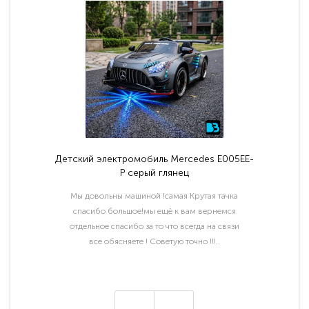
Детский электромобиль Mercedes E005EE-
P серый глянец
Мы довольны машиной !самая Крутая тачка
спасибо большое!мы ещё к вам вернемся
отдельное спасибо за то что всегда на связи
все обясняете ! Советую точно !!!..