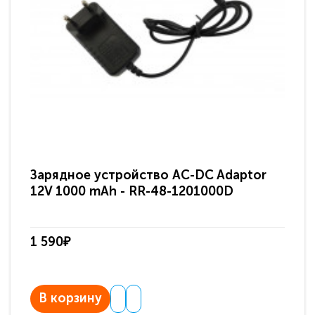
Зарядное устройство AC-DC Adaptor
Ра
12V 1000 mAh - RR-48-1201000D
ди
па
1 590₽
3 
В корзину
В