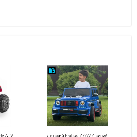
ly ATV
Детский Brabus Z777ZZ синий