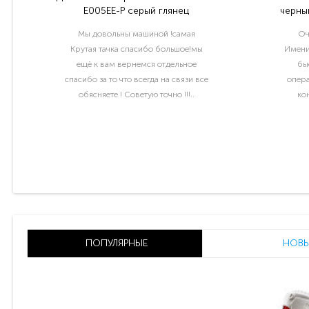
E005EE-P серый глянец
черный
Мы довольны машиной !самая
Оч
Крутая тачка спасибо большое!мы
Имени
ещё к вам вернемся отдельное
бы
спасибо за то что всегда на связи все
опера
обясняете ! Советую точно !!!..
ко
раб
ПОПУЛЯРНЫЕ
НОВЫ