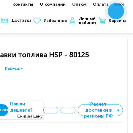
Контакты
О компании
Оптом
Оплата
Блог
x
x
x
Личный
Доставка
Корзина
Избранное
кабинет
авки топлива HSP - 80125
Рейтинг:
Нашли
Расчет
дешевле?
доставки в
аказ
▼
регионы РФ
Снизим цену!