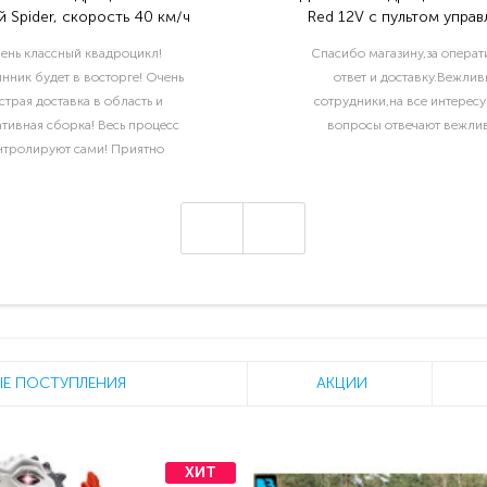
 Spider, скорость 40 км/ч
Red 12V с пультом управ
2.4G- BDM0906
ень классный квадроцикл!
Спасибо магазину,за опера
нник будет в восторге! Очень
ответ и доставку.Вежлив
страя доставка в область и
сотрудники,на все интерес
тивная сборка! Весь процесс
вопросы отвечают вежлив
нтролируют сами! Приятно
отать с такой ответственной
компанией!..
Е ПОСТУПЛЕНИЯ
АКЦИИ
ХИТ