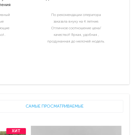
ления
тивный
По рекомендации оператора
ые
заказала внуку на 4 летние.
ующие
Отличное соотношение цена/
о!..
качество!! Яркая, удобная ,
продуманная до мелочей модель.
Отдельный шик водительские права
и номер с именем ребёнка..
САМЫЕ ПРОСМАТРИВАЕМЫЕ
ХИТ