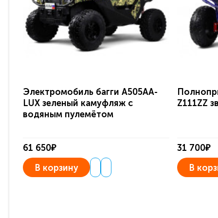
Электромобиль багги A505AA-
Полнопр
LUX зеленый камуфляж с
Z111ZZ з
водяным пулемётом
61 650₽
31 700₽
В корзину
В корз