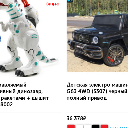
Видео
равляемый
Детская электро маши
ивный динозавр,
G63 4WD (S307) черный
 ракетами + дышит
полный привод
88002
36 378₽