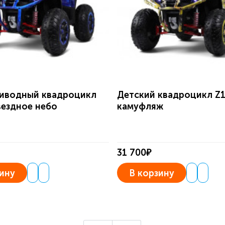
иводный квадроцикл
Детский квадроцикл Z
вездное небо
камуфляж
31 700₽
ину
В корзину