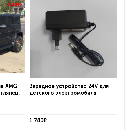
Видео
на AMG
Зарядное устройство 24V для
Эл
 глянец,
детского электромобиля
Ave
с 
1 780₽
38