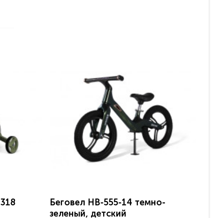
-318
Беговел HB-555-14 темно-
Де
зеленый, детский
си