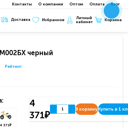
Контакты
О компании
Оптом
Оплата
Блог
x
x
x
Личный
Доставка
Корзина
Избранное
кабинет
 М002БХ черный
Рейтинг:
:
4
В корзину
Купить в 1 к
371₽
4 371₽