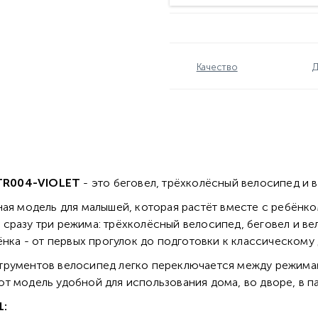
Качество
Д
 TR004-VIOLET
- это беговел, трёхколёсный велосипед и 
ная модель для малышей, которая растёт вместе с ребёнк
сразу три режима: трёхколёсный велосипед, беговел и вел
ёнка - от первых прогулок до подготовки к классическому
трументов велосипед легко переключается между режимами
 модель удобной для использования дома, во дворе, в пар
1: