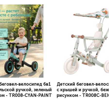
беговел-велосипед 6в1
Детский беговел-велос
льской ручкой, зеленый
с крышей и ручкой, бе
ом - TR008-CYAN-PAINT
рисунком - TR008C-BE