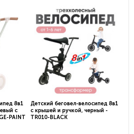
ипед 8в1
Детский беговел-велосипед 8в1
Де
жевый с
с крышей и ручкой, черный -
с 
IGE-PAINT
TR010-BLACK
TR