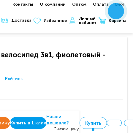
Контакты
О компании
Оптом
Оплата
Блог
x
x
x
Личный
Доставка
Корзина
Избранное
кабинет
-велосипед 3в1, фиолетовый -
Рейтинг:
Нашли
зину
Купить в 1 клик
дешевле?
Купить
в
Снизим цену!