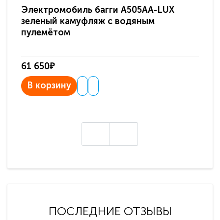
Электромобиль багги A505AA-LUX
По
зеленый камуфляж с водяным
зв
пулемётом
61 650₽
31
В корзину
В
ПОСЛЕДНИЕ ОТЗЫВЫ