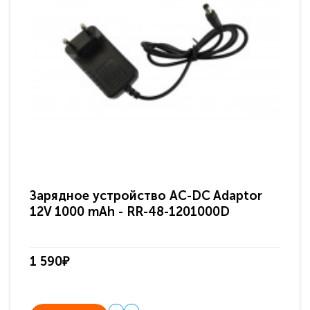
Зарядное устройство AC-DC Adaptor
Ра
12V 1000 mAh - RR-48-1201000D
ди
па
1 590₽
3 