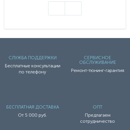
техники - серию с маркировкой «Z». Это
н
настоящие гадже..
СЛУЖБА ПОДДЕРЖКИ
СЕРВИСНОЕ
ОБСЛУЖИВАНИЕ
Бесплатные консультации
Ремонт-тюнинг-гарантия
по телефону
БЕСПЛАТНАЯ ДОСТАВКА
ОПТ
От 5 000 руб.
Предлагаем
сотрудничество