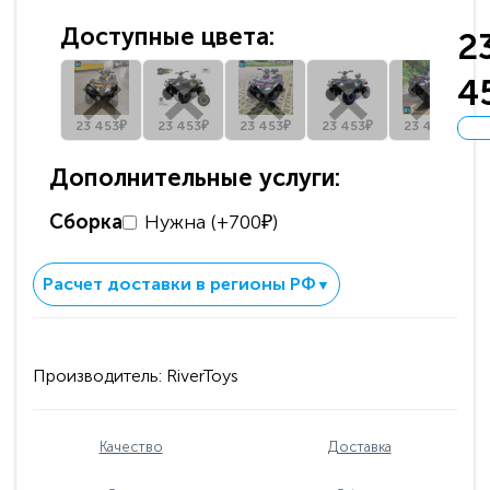
Доступные цвета:
2
4
23 453₽
23 453₽
23 453₽
23 453₽
23 453₽
Дополнительные услуги:
Сборка
Нужна (+700₽)
Расчет доставки в регионы РФ
▼
Производитель:
RiverToys
Качество
Доставка