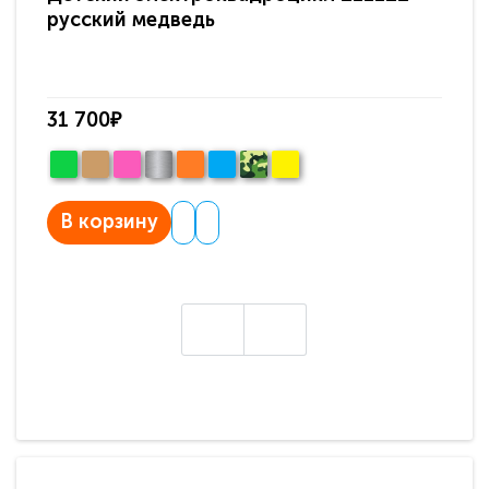
русский медведь
зе
31 700₽
29
В корзину
В