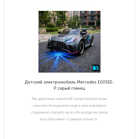
Детский электромобиль Mercedes E005EE-
P серый глянец
Мы довольны машиной !самая Крутая тачка
спасибо большое!мы ещё к вам вернемся
отдельное спасибо за то что всегда на связи
все обясняете ! Советую точно !!!..