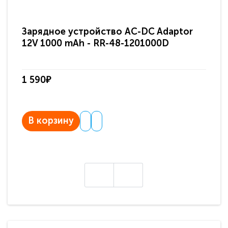
Зарядное устройство AC-DC Adaptor
Ра
12V 1000 mAh - RR-48-1201000D
ди
па
1 590₽
3 
В корзину
В