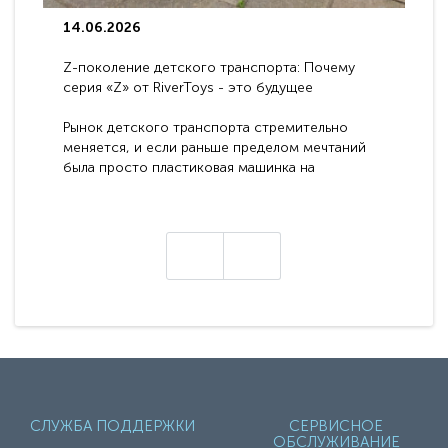
14.06.2026
Z-поколение детского транспорта: Почему
серия «Z» от RiverToys - это будущее
электромобилей
Рынок детского транспорта стремительно
меняется, и если раньше пределом мечтаний
была просто пластиковая машинка на
аккумуляторе, то сегодня бренд RiverToys
представляет абсолютно новое поколение
техники - серию с маркировкой «Z». Это
н
настоящие гадже..
СЛУЖБА ПОДДЕРЖКИ
СЕРВИСНОЕ
ОБСЛУЖИВАНИЕ