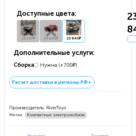
Доступные цвета:
2
8
22 137₽
23 845₽
23 845₽
Дополнительные услуги:
Сборка
Нужна (+700₽)
Расчет доставки в регионы РФ
▼
Производитель:
RiverToys
Метки:
Компактные электромобили
Качество
Доставка