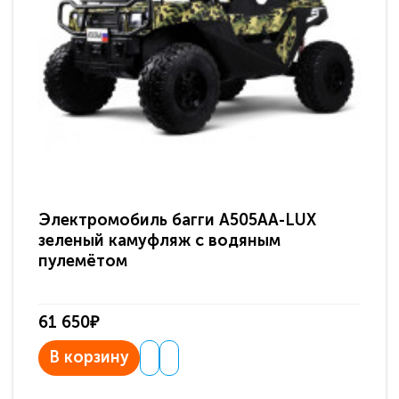
Электромобиль багги A505AA-LUX
По
зеленый камуфляж с водяным
зв
пулемётом
61 650₽
31
В корзину
В