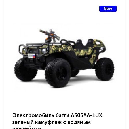
New
Электромобиль багги A505AA-LUX
Эл
зеленый камуфляж с водяным
си
пулемётом