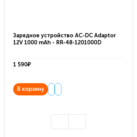
Зарядное устройство AC-DC Adaptor
Ра
12V 1000 mAh - RR-48-1201000D
ди
па
1 590₽
3 
В корзину
В