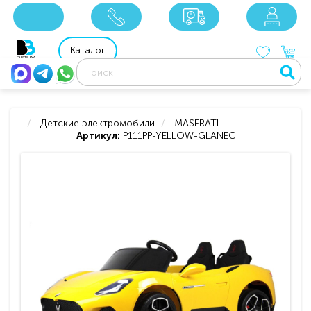
x
x
x
8 800 201 92 06
8 925 049 90 18
Каталог
Детские электромобили
MASERATI
Артикул:
P111PP-YELLOW-GLANEC