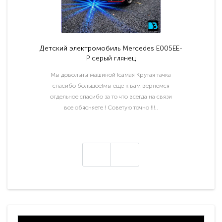
Детский электромобиль Mercedes E005EE-
P серый глянец
Мы довольны машиной !самая Крутая тачка
спасибо большое!мы ещё к вам вернемся
отдельное спасибо за то что всегда на связи
все обясняете ! Советую точно !!!..