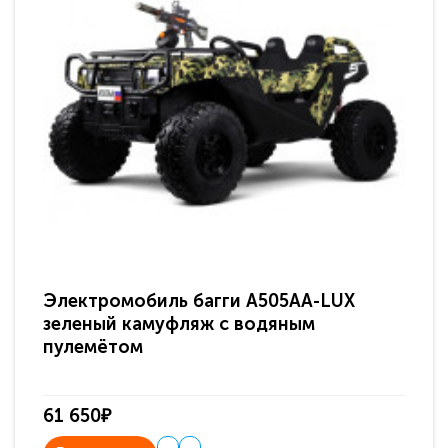
Электромобиль багги A505AA-LUX
По
зеленый камуфляж с водяным
зв
пулемётом
61 650₽
31