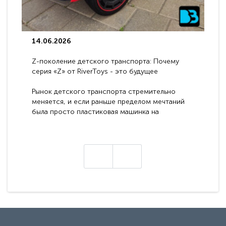
14.06.2026
Z-поколение детского транспорта: Почему
серия «Z» от RiverToys - это будущее
электромобилей
Рынок детского транспорта стремительно
меняется, и если раньше пределом мечтаний
была просто пластиковая машинка на
аккумуляторе, то сегодня бренд RiverToys
представляет абсолютно новое поколение
техники - серию с маркировкой «Z». Это
н
настоящие гадже..