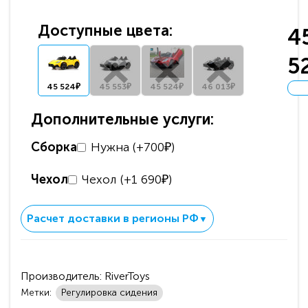
Доступные цвета:
4
5
45 524₽
45 553₽
45 524₽
46 013₽
Дополнительные услуги:
Сборка
Нужна (+700₽)
Чехол
Чехол (+1 690₽)
Расчет доставки в регионы РФ
▼
Производитель:
RiverToys
Метки:
Регулировка сидения