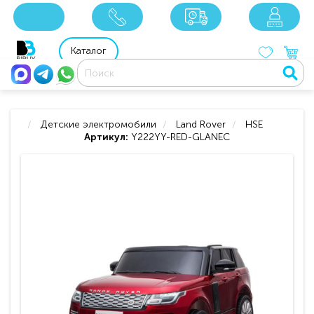
x
x
x
8 800 201 92 06
8 925 049 90 18
Каталог
Детские электромобили
Land Rover
HSE
Артикул:
Y222YY-RED-GLANEC