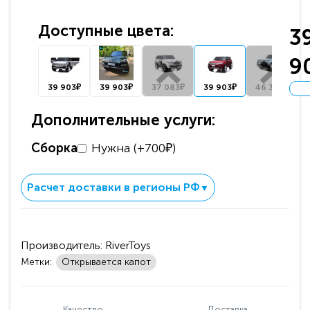
Доступные цвета:
3
9
39 903₽
39 903₽
37 083₽
39 903₽
46 361₽
Дополнительные услуги:
Сборка
Нужна (+700₽)
Расчет доставки в регионы РФ
▼
Производитель:
RiverToys
Метки:
Открывается капот
Качество
Доставка