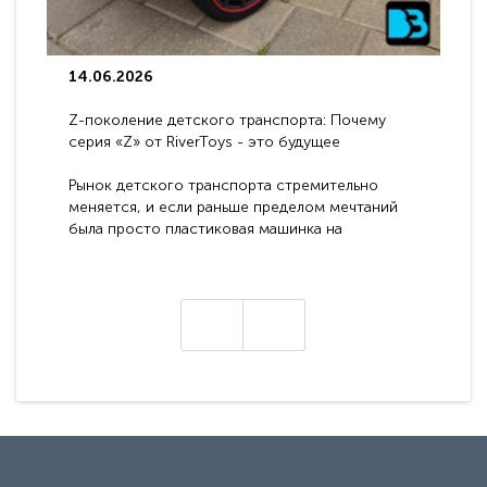
14.06.2026
Z-поколение детского транспорта: Почему
серия «Z» от RiverToys - это будущее
электромобилей
Рынок детского транспорта стремительно
меняется, и если раньше пределом мечтаний
была просто пластиковая машинка на
аккумуляторе, то сегодня бренд RiverToys
представляет абсолютно новое поколение
техники - серию с маркировкой «Z». Это
н
настоящие гадже..