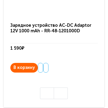
Зарядное устройство AC-DC Adaptor
Ра
12V 1000 mAh - RR-48-1201000D
ди
па
1 590₽
3 
В корзину
В