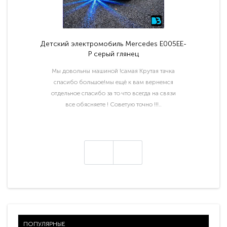
Детский электромобиль Mercedes E005EE-
P серый глянец
Мы довольны машиной !самая Крутая тачка
спасибо большое!мы ещё к вам вернемся
отдельное спасибо за то что всегда на связи
все обясняете ! Советую точно !!!..
ПОПУЛЯРНЫЕ