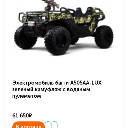
Электромобиль багги A505AA-LUX
По
зеленый камуфляж с водяным
зв
пулемётом
61 650₽
31
В корзину
В