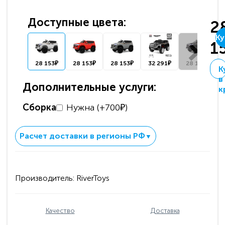
Доступные цвета:
2
Ку
1
28 153₽
28 153₽
28 153₽
32 291₽
28 153₽
К
в
Дополнительные услуги:
к
Сборка
Нужна (+700₽)
Расчет доставки в регионы РФ
▼
Производитель:
RiverToys
Качество
Доставка