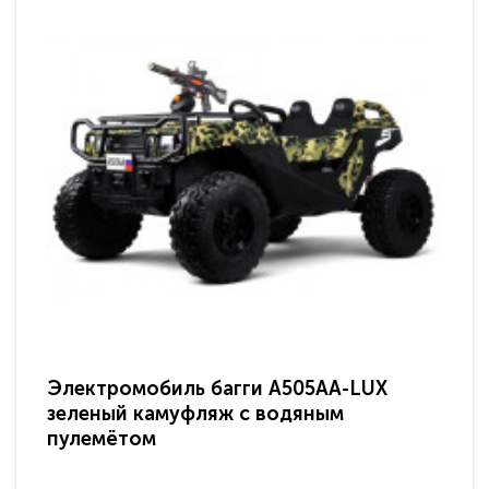
Электромобиль багги A505AA-LUX
По
зеленый камуфляж с водяным
зв
пулемётом