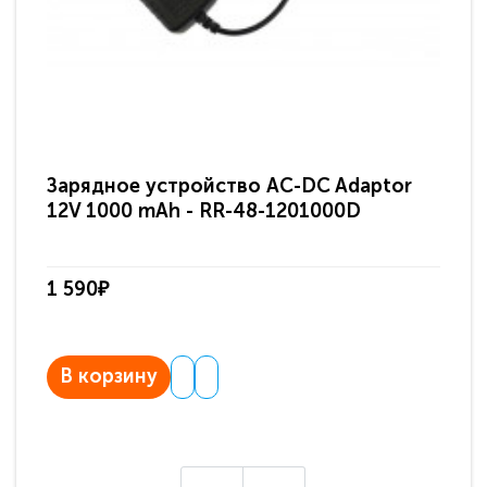
Зарядное устройство AC-DC Adaptor
Ра
12V 1000 mAh - RR-48-1201000D
ди
па
1 590₽
3 
В корзину
В