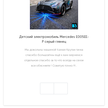
Детский электромобиль Mercedes E005EE-
P серый глянец
Мы довольны машиной !самая Крутая тачка
спасибо большое!мы ещё к вам вернемся
отдельное спасибо за то что всегда на связи
все обясняете ! Советую точно !!!..