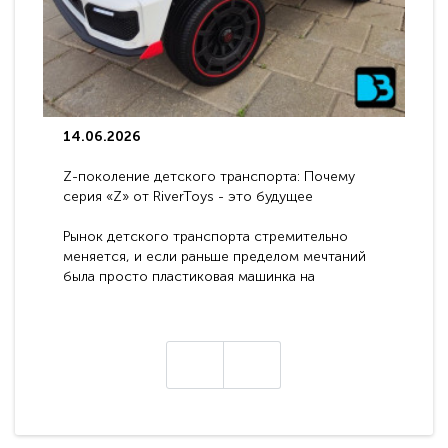
14.06.2026
Z-поколение детского транспорта: Почему
серия «Z» от RiverToys - это будущее
электромобилей
Рынок детского транспорта стремительно
меняется, и если раньше пределом мечтаний
была просто пластиковая машинка на
аккумуляторе, то сегодня бренд RiverToys
представляет абсолютно новое поколение
техники - серию с маркировкой «Z». Это
н
настоящие гадже..