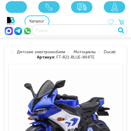
x
x
x
8 800 201 92 06
8 925 049 90 18
Каталог
Детские электромобили
Мотоциклы
Ducati
Артикул:
FT-821-BLUE-WHITE