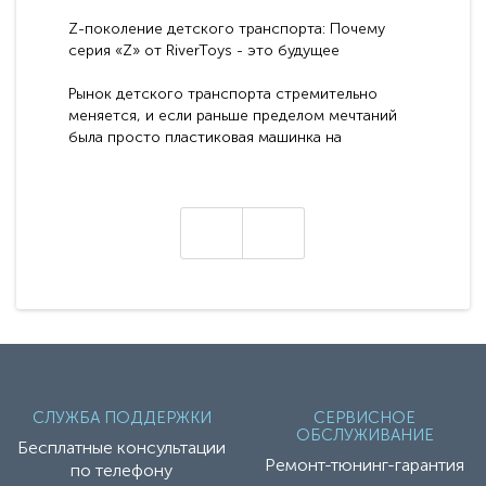
Z-поколение детского транспорта: Почему
серия «Z» от RiverToys - это будущее
электромобилей
Рынок детского транспорта стремительно
меняется, и если раньше пределом мечтаний
была просто пластиковая машинка на
аккумуляторе, то сегодня бренд RiverToys
представляет абсолютно новое поколение
техники - серию с маркировкой «Z». Это
н
настоящие гадже..
СЛУЖБА ПОДДЕРЖКИ
СЕРВИСНОЕ
ОБСЛУЖИВАНИЕ
Бесплатные консультации
Ремонт-тюнинг-гарантия
по телефону