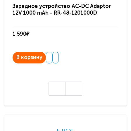
Зарядное устройство AC-DC Adaptor
Ра
12V 1000 mAh - RR-48-1201000D
ди
па
1 590₽
3 
В корзину
В
БЛОГ