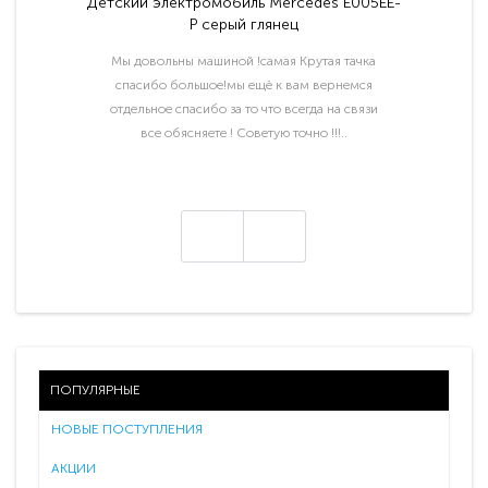
Детский электромобиль Mercedes E005EE-
P серый глянец
Мы довольны машиной !самая Крутая тачка
спасибо большое!мы ещё к вам вернемся
отдельное спасибо за то что всегда на связи
все обясняете ! Советую точно !!!..
ПОПУЛЯРНЫЕ
НОВЫЕ ПОСТУПЛЕНИЯ
АКЦИИ