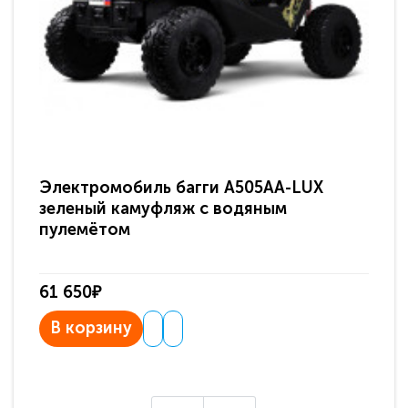
Электромобиль багги A505AA-LUX
По
зеленый камуфляж с водяным
зв
пулемётом
61 650₽
31
В корзину
В