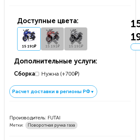
Доступные цвета:
1
1
15 191₽
15 191₽
15 191₽
Дополнительные услуги:
Сборка
Нужна (+700₽)
Расчет доставки в регионы РФ
▼
Производитель:
FUTAI
Метки:
Поворотная ручка газа