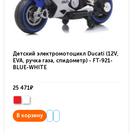
Детский электромотоцикл Ducati (12V,
Де
EVA, ручка газа, спидометр) - FT-921-
87
BLUE-WHITE
25 471₽
20
В корзину
В