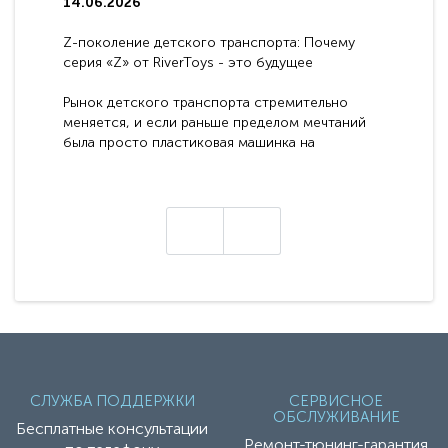
14.06.2026
Z-поколение детского транспорта: Почему
серия «Z» от RiverToys - это будущее
электромобилей
Рынок детского транспорта стремительно
меняется, и если раньше пределом мечтаний
была просто пластиковая машинка на
аккумуляторе, то сегодня бренд RiverToys
представляет абсолютно новое поколение
техники - серию с маркировкой «Z». Это
н
настоящие гадже..
СЛУЖБА ПОДДЕРЖКИ
СЕРВИСНОЕ
ОБСЛУЖИВАНИЕ
Бесплатные консультации
Ремонт-тюнинг-гарантия