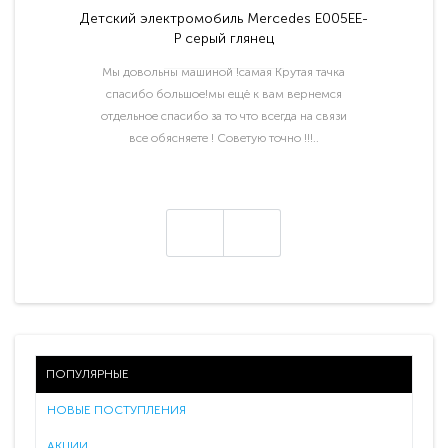
Детский электромобиль Mercedes E005EE-
P серый глянец
Мы довольны машиной !самая Крутая тачка
спасибо большое!мы ещё к вам вернемся
отдельное спасибо за то что всегда на связи
все обясняете ! Советую точно !!!..
ПОПУЛЯРНЫЕ
НОВЫЕ ПОСТУПЛЕНИЯ
АКЦИИ