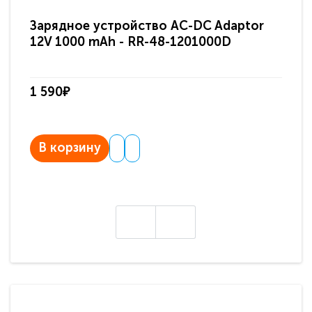
Зарядное устройство AC-DC Adaptor
Ра
12V 1000 mAh - RR-48-1201000D
ди
па
1 590₽
3 
В корзину
В