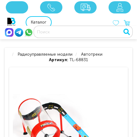
x
x
x
8 800 201 92 06
8 925 049 90 18
Каталог
Радиоуправляемые модели
Автотреки
Артикул:
TL-68831