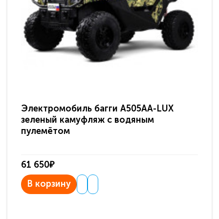
Электромобиль багги A505AA-LUX
По
зеленый камуфляж с водяным
зв
пулемётом
61 650₽
31
В корзину
В