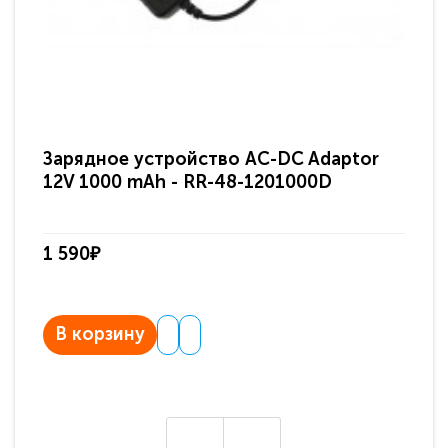
Зарядное устройство AC-DC Adaptor
Ра
12V 1000 mAh - RR-48-1201000D
ди
па
1 590₽
3 
В корзину
В