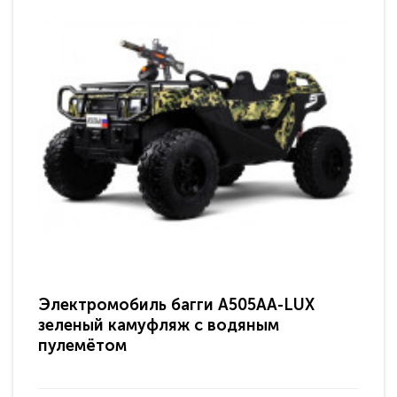
Электромобиль багги A505AA-LUX
По
зеленый камуфляж с водяным
зв
пулемётом