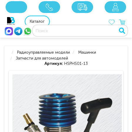
x
x
x
8 800 201 92 06
8 925 049 90 18
Каталог
Радиоуправляемые модели
Машинки
Запчасти для автомоделей
Артикул:
HSPHS01-13