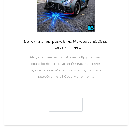
Детский электромобиль Mercedes E005EE-
P серый глянец
Мы довольны машиной !самая Крутая тачка
спасибо большое!мы ещё к вам вернемся
отдельное спасибо за то что всегда на связи
все обясняете ! Советую точно !!!..