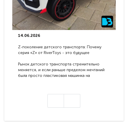
14.06.2026
Z-поколение детского транспорта: Почему
серия «Z» от RiverToys - это будущее
электромобилей
Рынок детского транспорта стремительно
меняется, и если раньше пределом мечтаний
была просто пластиковая машинка на
аккумуляторе, то сегодня бренд RiverToys
представляет абсолютно новое поколение
техники - серию с маркировкой «Z». Это
н
настоящие гадже..