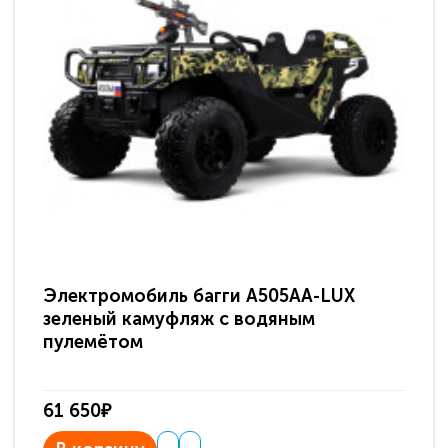
Электромобиль багги A505AA-LUX
По
зеленый камуфляж с водяным
зв
пулемётом
61 650₽
31