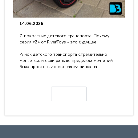
14.06.2026
Z-поколение детского транспорта: Почему
серия «Z» от RiverToys - это будущее
электромобилей
Рынок детского транспорта стремительно
меняется, и если раньше пределом мечтаний
была просто пластиковая машинка на
аккумуляторе, то сегодня бренд RiverToys
представляет абсолютно новое поколение
техники - серию с маркировкой «Z». Это
н
настоящие гадже..