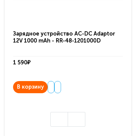
Зарядное устройство AC-DC Adaptor
Ра
12V 1000 mAh - RR-48-1201000D
ди
па
1 590₽
3 
В корзину
В