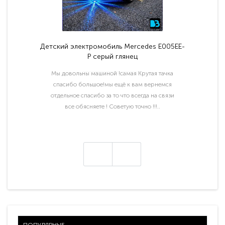
Детский электромобиль Mercedes E005EE-
P серый глянец
Мы довольны машиной !самая Крутая тачка
спасибо большое!мы ещё к вам вернемся
отдельное спасибо за то что всегда на связи
все обясняете ! Советую точно !!!..