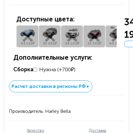
Доступные цвета:
3
1
43 121₽
36 091₽
34 191₽
31 341₽
40 246₽
Дополнительные услуги:
Сборка
Нужна (+700₽)
Расчет доставки в регионы РФ
▼
Производитель:
Harley Bella
Качество
Доставка