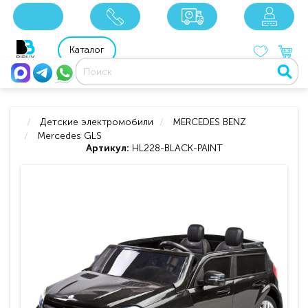
x
x
x
8 800 201 92 06
8 925 049 90 18
Каталог
Детские электромобили
MERCEDES BENZ
Mercedes GLS
Артикул:
HL228-BLACK-PAINT