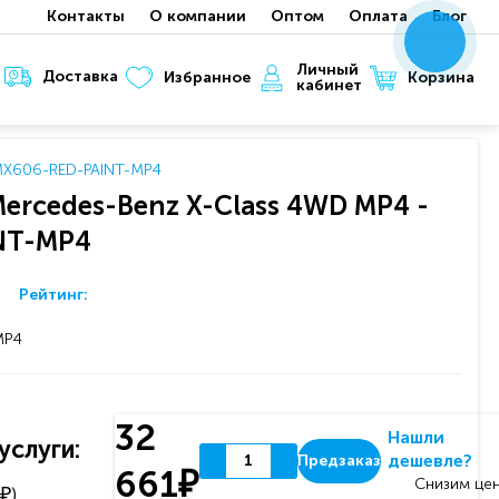
Контакты
О компании
Оптом
Оплата
Блог
x
x
x
Личный
Доставка
Корзина
Избранное
кабинет
MX606-RED-PAINT-MP4
ercedes-Benz X-Class 4WD MP4 -
NT-MP4
Рейтинг:
MP4
32
Нашли
слуги:
дешевле?
Предзаказ
661₽
Снизим цен
₽)