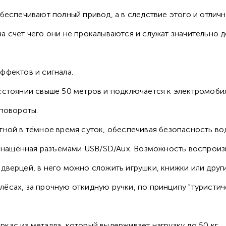
беспечивают полный привод, а в следствие этого и отлич
 счёт чего они не прокалываются и служат значительно д
ффектов и сигнала.
сстоянии свыше 50 метров и подключается к электромоби
 повороты.
тной в тёмное время суток, обеспечивая безопасность во
нащённая разъёмами USB/SD/Aux. Возможность воспроиз
дверцей, в него можно сложить игрушки, книжки или друг
ёсах, за прочную откидную ручки, по принципу "туристич
ас из металла, который выдерживает нагрузку до 50 кг.