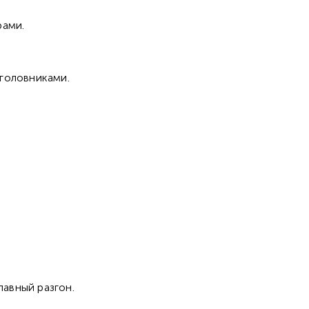
рами.
дголовниками.
.
лавный разгон.