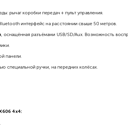
ы: рычаг коробки передач + пульт управления.
Bluetooth интерфейс на расстоянии свыше 50 метров.
м
, оснащённая разъёмами USB/SD/Aux. Возможность восп
мики.
ой панели.
ью специальной ручки, на передних колёсах.
X606 4x4:
.