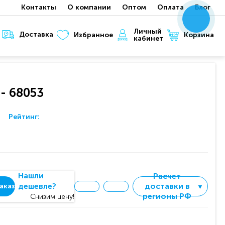
Контакты
О компании
Оптом
Оплата
Блог
x
x
x
Личный
Доставка
Корзина
Избранное
кабинет
 - 68053
Рейтинг:
Нашли
Расчет
дешевле?
доставки в
аказ
▼
регионы РФ
Снизим цену!