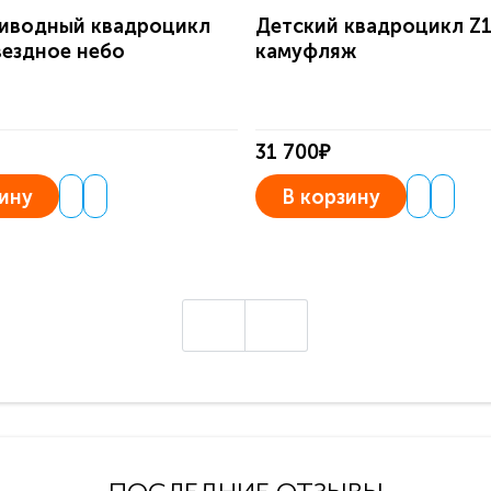
иводный квадроцикл
Детский квадроцикл Z
вездное небо
камуфляж
31 700₽
ину
В корзину