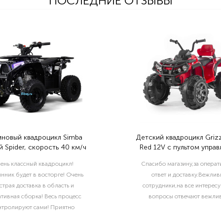
ПОСЛЕДНИЕ ОТЗЫВЫ
иновый квадроцикл Simba
Детский квадроцикл Grizz
 Spider, скорость 40 км/ч
Red 12V с пультом управ
2.4G- BDM0906
ень классный квадроцикл!
Спасибо магазину,за опера
нник будет в восторге! Очень
ответ и доставку.Вежлив
страя доставка в область и
сотрудники,на все интерес
тивная сборка! Весь процесс
вопросы отвечают вежлив
нтролируют сами! Приятно
отать с такой ответственной