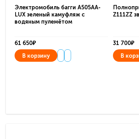
Электромобиль багги A505AA-
Полнопр
LUX зеленый камуфляж с
Z111ZZ з
водяным пулемётом
61 650₽
31 700₽
В корзину
В корз