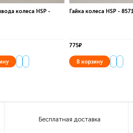
ивода колеса HSP -
Гайка колеса HSP - 857
775₽
ину
В корзину
Бесплатная доставка