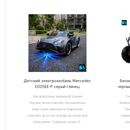
Детский электромобиль Mercedes
Бенз
E005EE-P серый глянец
черный
Мы довольны машиной !самая
Оч
Крутая тачка спасибо большое!мы
Имени
ещё к вам вернемся отдельное
бы
спасибо за то что всегда на связи все
опера
обясняете ! Советую точно !!!..
ко
раб