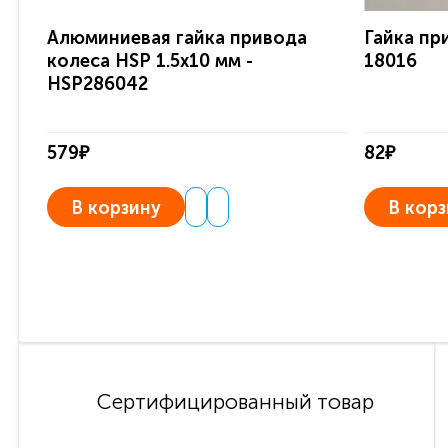
Алюминиевая гайка привода
Гайка пр
колеса HSP 1.5x10 мм -
18016
HSP286042
579₽
82₽
В корзину
В корз
Сертифицированный товар