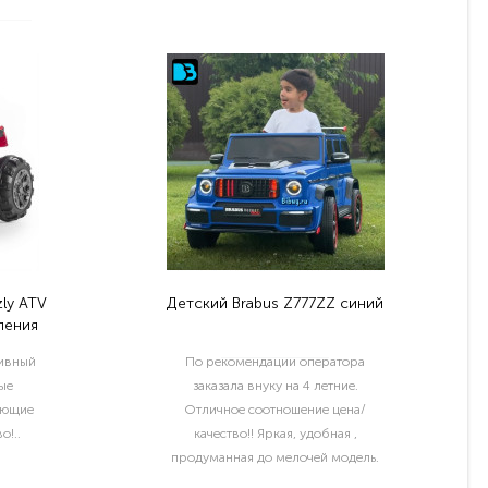
ly ATV
Детский Brabus Z777ZZ синий
ления
тивный
По рекомендации оператора
ые
заказала внуку на 4 летние.
ующие
Отличное соотношение цена/
о!..
качество!! Яркая, удобная ,
продуманная до мелочей модель.
Отдельный шик водительские права