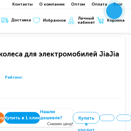
Контакты
О компании
Оптом
Оплата
Блог
x
x
x
Личный
Доставка
Корзина
Избранное
кабинет
колеса для электромобилей JiaJia
Рейтинг:
Нашли
ну
Купить в 1 клик
дешевле?
Купить
в
Снизим цену!
кредит