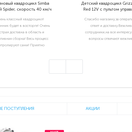
иновый квадроцикл Simba
Детский квадроцикл Grizz
 Spider, скорость 40 км/ч
Red 12V с пультом управ
2.4G- BDM0906
ень классный квадроцикл!
Спасибо магазину,за опера
нник будет в восторге! Очень
ответ и доставку.Вежлив
страя доставка в область и
сотрудники,на все интерес
тивная сборка! Весь процесс
вопросы отвечают вежлив
нтролируют сами! Приятно
отать с такой ответственной
компанией!..
Е ПОСТУПЛЕНИЯ
АКЦИИ