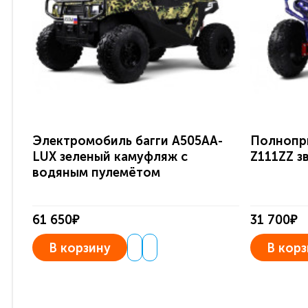
Электромобиль багги A505AA-
Полнопр
LUX зеленый камуфляж с
Z111ZZ з
водяным пулемётом
61 650₽
31 700₽
В корзину
В корз