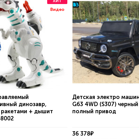
ХИТ
Видео
равляемый
Детская электро маши
ивный динозавр,
G63 4WD (S307) черный
 ракетами + дышит
полный привод
88002
36 378₽