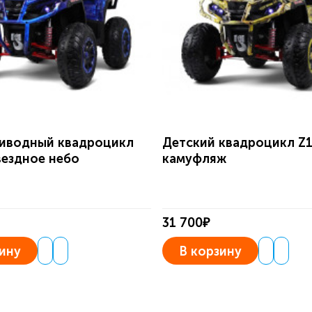
иводный квадроцикл
Детский квадроцикл Z
вездное небо
камуфляж
31 700₽
ину
В корзину