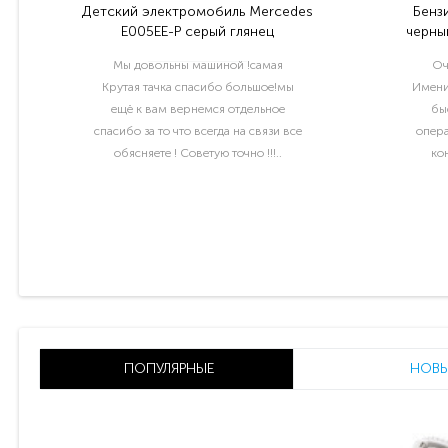
Детский электромобиль Mercedes
Бенз
E005EE-P серый глянец
черный
Мы довольны машиной !самая
Оч
Крутая тачка спасибо большое!мы
Имени
ещё к вам вернемся отдельное
бы
спасибо за то что всегда на связи все
опера
обясняете ! Советую точно !!!..
ко
раб
ПОПУЛЯРНЫЕ
НОВЫ