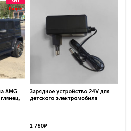
ХИТ
Видео
на AMG
Зарядное устройство 24V для
Эл
 глянец,
детского электромобиля
Ave
с 
1 780₽
38