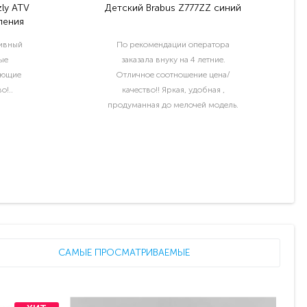
ly ATV
Детский Brabus Z777ZZ синий
ления
тивный
По рекомендации оператора
ые
заказала внуку на 4 летние.
ующие
Отличное соотношение цена/
о!..
качество!! Яркая, удобная ,
продуманная до мелочей модель.
Отдельный шик водительские права
и номер с именем ребёнка..
САМЫЕ ПРОСМАТРИВАЕМЫЕ