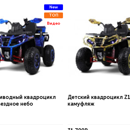
New
ТОП
Видео
иводный квадроцикл
Детский квадроцикл Z
вездное небо
камуфляж