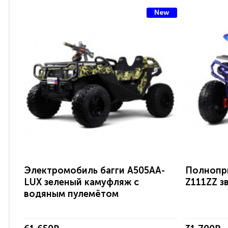
New
Электромобиль багги A505AA-
Полнопр
LUX зеленый камуфляж с
Z111ZZ з
водяным пулемётом