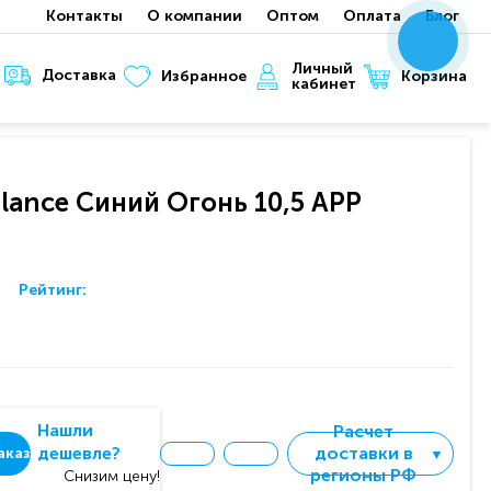
Контакты
О компании
Оптом
Оплата
Блог
x
x
x
Личный
Доставка
Корзина
Избранное
кабинет
lance Синий Огонь 10,5 APP
Рейтинг:
Нашли
Расчет
дешевле?
доставки в
аказ
▼
регионы РФ
Снизим цену!