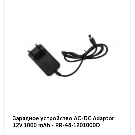
Зарядное устройство AC-DC Adaptor
Ра
12V 1000 mAh - RR-48-1201000D
ди
па