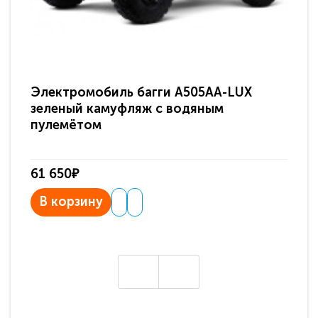
Электромобиль багги A505AA-LUX
По
зеленый камуфляж с водяным
зв
пулемётом
61 650₽
31
В корзину
В