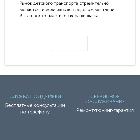
Рынок детского транспорта стремительно
меняется, и если раньше пределом мечтаний
была просто пластиковая машинка на
аккумуляторе, то сегодня бренд RiverToys
представляет абсолютно новое поколение
техники - серию с маркировкой «Z». Это
н
настоящие гадже..
СЛУЖБА ПОДДЕРЖКИ
СЕРВИСНОЕ
ОБСЛУЖИВАНИЕ
Бесплатные консультации
Ремонт-тюнинг-гарантия
по телефону