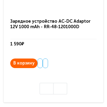
Зарядное устройство AC-DC Adaptor
Ра
12V 1000 mAh - RR-48-1201000D
ди
па
1 590₽
3 
В корзину
В