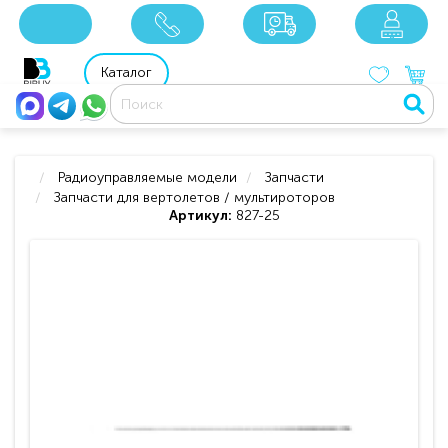
x
x
x
8 800 201 92 06
8 925 049 90 18
Каталог
Радиоуправляемые модели
Запчасти
Запчасти для вертолетов / мультироторов
Артикул:
827-25