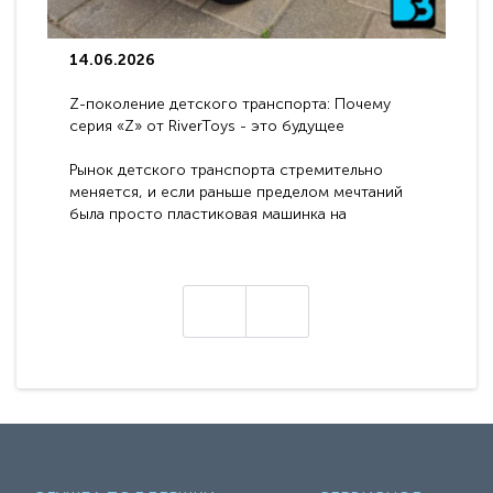
14.06.2026
Z-поколение детского транспорта: Почему
серия «Z» от RiverToys - это будущее
электромобилей
Рынок детского транспорта стремительно
меняется, и если раньше пределом мечтаний
была просто пластиковая машинка на
аккумуляторе, то сегодня бренд RiverToys
представляет абсолютно новое поколение
техники - серию с маркировкой «Z». Это
н
настоящие гадже..