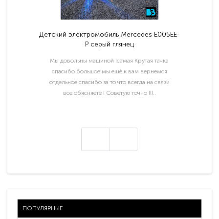
Детский электромобиль Mercedes E005EE-
P серый глянец
Мы довольны машиной !самая Крутая тачка
спасибо большое!мы ещё к вам вернемся
отдельное спасибо за то что всегда на связи
все обясняете ! Советую точно !!!..
ПОПУЛЯРНЫЕ