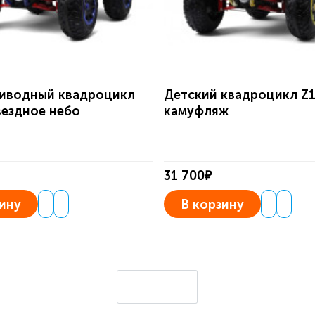
иводный квадроцикл
Детский квадроцикл Z
вездное небо
камуфляж
31 700₽
ину
В корзину