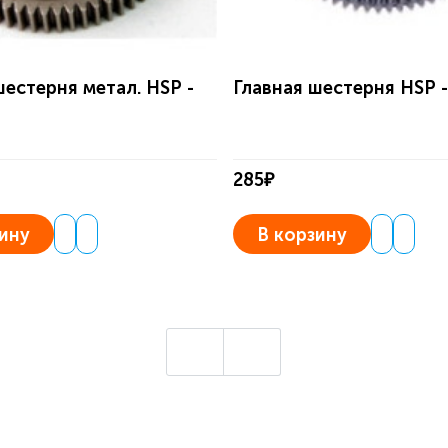
шестерня метал. HSP -
Главная шестерня HSP -
285₽
ину
В корзину