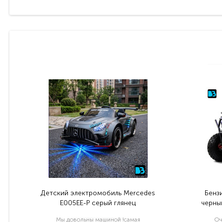
Детский электромобиль Mercedes
Бенз
E005EE-P серый глянец
черный
Мы довольны машиной !самая
Оч