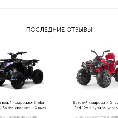
ПОСЛЕДНИЕ ОТЗЫВЫ
иновый квадроцикл Simba
Детский квадроцикл Grizz
 Spider, скорость 40 км/ч
Red 12V с пультом управ
2.4G- BDM0906
ень классный квадроцикл!
Спасибо магазину,за опера