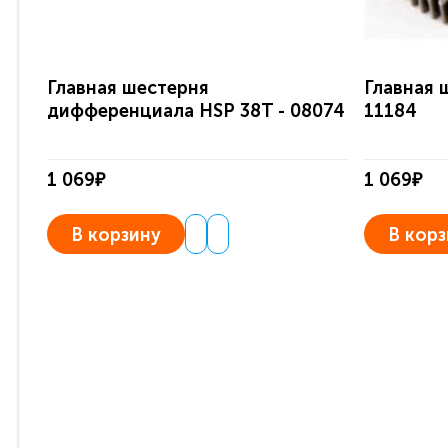
Главная шестерня
Главная 
дифференциала HSP 38T - 08074
11184
1 069₽
1 069₽
В корзину
В корз