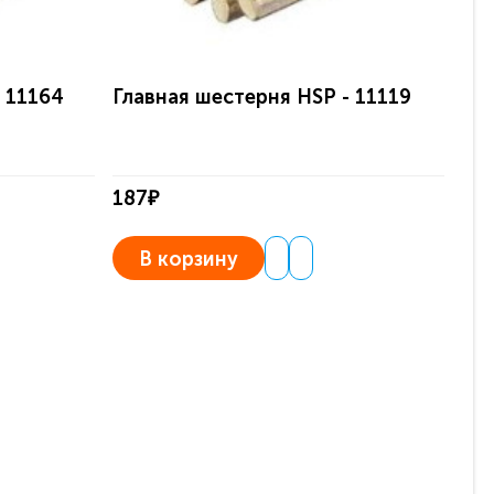
 11164
Главная шестерня HSP - 11119
Гл
187₽
38
В корзину