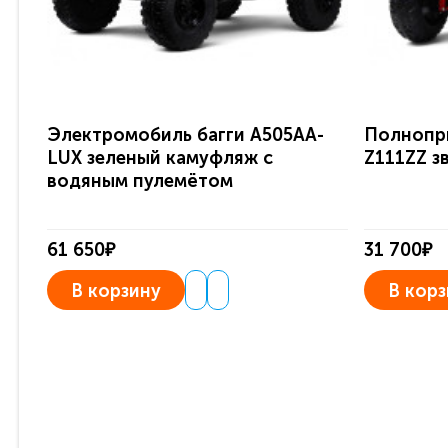
Электромобиль багги A505AA-
Полнопр
LUX зеленый камуфляж с
Z111ZZ з
водяным пулемётом
61 650₽
31 700₽
В корзину
В корз