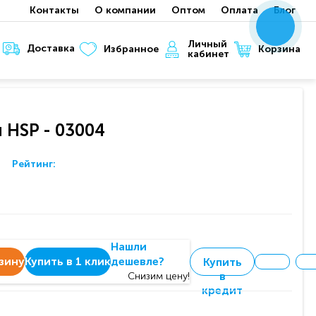
Контакты
О компании
Оптом
Оплата
Блог
x
x
x
Личный
Доставка
Корзина
Избранное
кабинет
 HSP - 03004
Рейтинг:
Нашли
зину
Купить в 1 клик
дешевле?
Купить
в
Снизим цену!
кредит