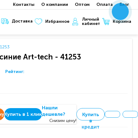
Контакты
О компании
Оптом
Оплата
Блог
x
x
x
Личный
Доставка
Корзина
Избранное
кабинет
41253
синие Art-tech - 41253
Рейтинг:
Нашли
ну
Купить в 1 клик
дешевле?
Купить
в
Снизим цену!
кредит