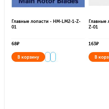
Главные лопасти - HM-LM2-1-Z-
Главные 
01
Z-01
68₽
163₽
В корзину
В корз