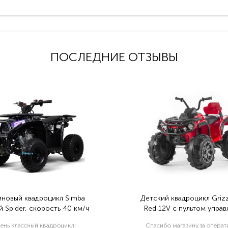
ПОСЛЕДНИЕ ОТЗЫВЫ
иновый квадроцикл Simba
Детский квадроцикл Grizz
 Spider, скорость 40 км/ч
Red 12V с пультом управ
2.4G- BDM0906
ень классный квадроцикл!
Спасибо магазину,за опера