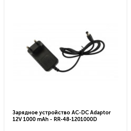
Зарядное устройство AC-DC Adaptor
Ра
12V 1000 mAh - RR-48-1201000D
ди
па