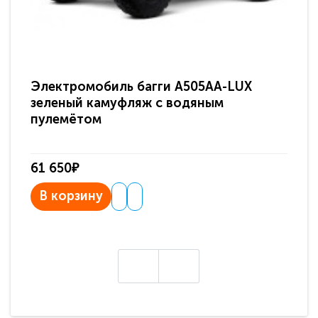
Электромобиль багги A505AA-LUX
По
зеленый камуфляж с водяным
зв
пулемётом
61 650₽
31
В корзину
В