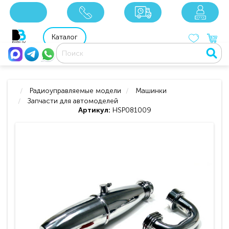
x
x
x
8 800 201 92 06
8 925 049 90 18
Каталог
Радиоуправляемые модели
Машинки
Запчасти для автомоделей
Артикул:
HSP081009