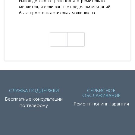
Рынок детского транспорта стремительно
меняется, и если раньше пределом мечтаний
была просто пластиковая машинка на
аккумуляторе, то сегодня бренд RiverToys
представляет абсолютно новое поколение
техники - серию с маркировкой «Z». Это
н
настоящие гадже..
СЛУЖБА ПОДДЕРЖКИ
СЕРВИСНОЕ
ОБСЛУЖИВАНИЕ
Бесплатные консультации
Ремонт-тюнинг-гарантия
по телефону