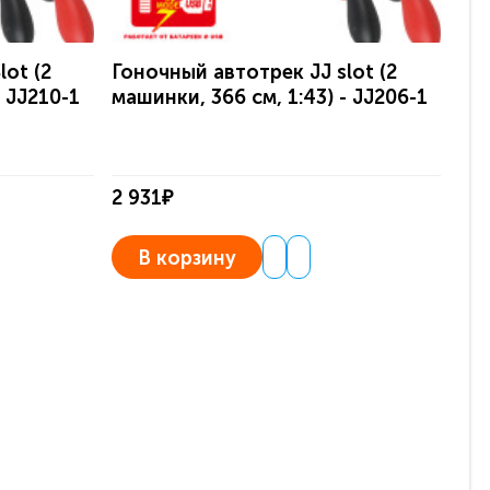
lot (2
Гоночный автотрек JJ slot (2
Гон
- JJ210-1
машинки, 366 см, 1:43) - JJ206-1
Фо
сет
2 931₽
2 
В корзину