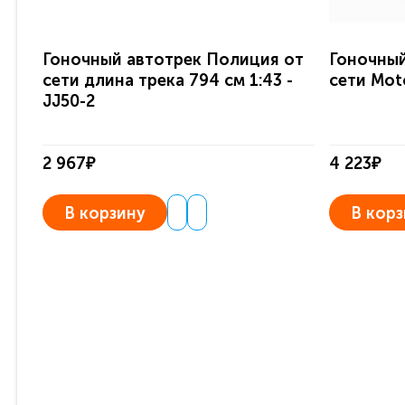
Гоночный автотрек Полиция от
Гоночный
сети длина трека 794 см 1:43 -
сети Moto
JJ50-2
2 967₽
4 223₽
В корзину
В корз