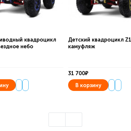
иводный квадроцикл
Детский квадроцикл Z
вездное небо
камуфляж
31 700₽
ину
В корзину