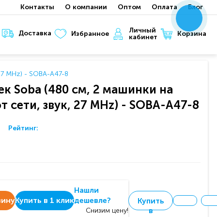
Контакты
О компании
Оптом
Оплата
Блог
x
x
x
Личный
Доставка
Корзина
Избранное
кабинет
 27 MHz) - SOBA-A47-8
к Soba (480 см, 2 машинки на
т сети, звук, 27 MHz) - SOBA-A47-8
Рейтинг:
Нашли
зину
Купить в 1 клик
дешевле?
Купить
в
Снизим цену!