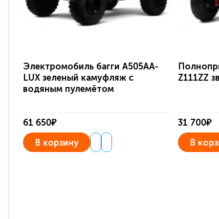
Электромобиль багги A505AA-
Полнопр
LUX зеленый камуфляж с
Z111ZZ з
водяным пулемётом
61 650₽
31 700₽
В корзину
В корз