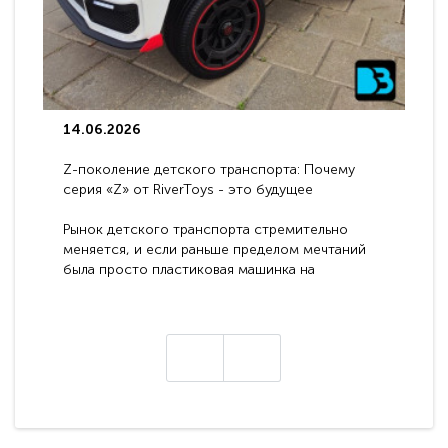
14.06.2026
Z-поколение детского транспорта: Почему
серия «Z» от RiverToys - это будущее
электромобилей
Рынок детского транспорта стремительно
меняется, и если раньше пределом мечтаний
была просто пластиковая машинка на
аккумуляторе, то сегодня бренд RiverToys
представляет абсолютно новое поколение
техники - серию с маркировкой «Z». Это
н
настоящие гадже..