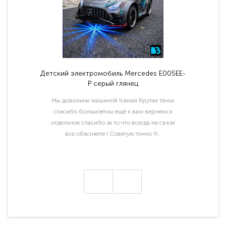
Детский электромобиль Mercedes E005EE-
P серый глянец
Мы довольны машиной !самая Крутая тачка
спасибо большое!мы ещё к вам вернемся
отдельное спасибо за то что всегда на связи
все обясняете ! Советую точно !!!..