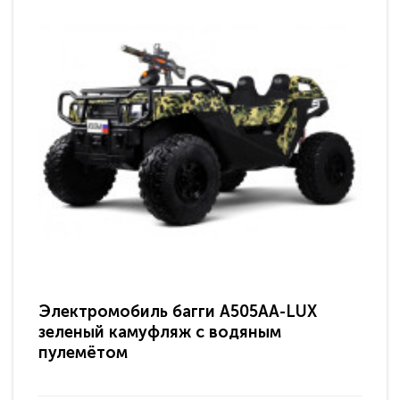
Электромобиль багги A505AA-LUX
По
зеленый камуфляж с водяным
зв
пулемётом