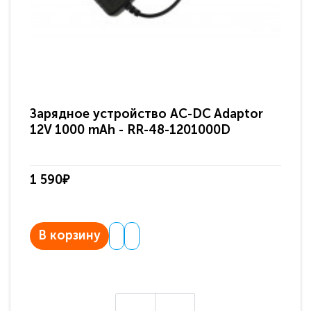
Зарядное устройство AC-DC Adaptor
Ра
12V 1000 mAh - RR-48-1201000D
ди
па
1 590₽
3 
В корзину
В