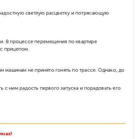
ерадостную светлую расцветку и потрясающую
ии. В процессе перемещения по квартире
 с прицепом.
им машинам не принято гонять по трассе. Однако, до
ь с ним радость первого запуска и порадовать его
инах!