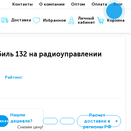
Контакты
О компании
Оптом
Оплата
Блог
x
x
x
Личный
Доставка
Корзина
Избранное
кабинет
биль 132 на радиоуправлении
Рейтинг:
Нашли
Расчет
дешевле?
доставки в
аказ
▼
регионы РФ
Снизим цену!