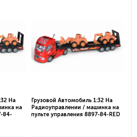
:32 На
Грузовой Автомобиль 1:32 На
Гр
шинка на
Радиоуправлении / машинка на
Ра
-84-
пульте управления 8897-84-RED
пу