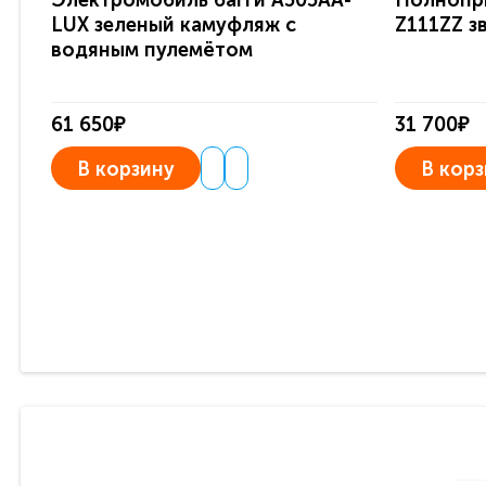
Электромобиль багги A505AA-
Полнопр
LUX зеленый камуфляж с
Z111ZZ з
водяным пулемётом
61 650₽
31 700₽
В корзину
В корз