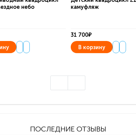
иводный квадроцикл
Детский квадроцикл Z
вездное небо
камуфляж
31 700₽
ину
В корзину
ПОСЛЕДНИЕ ОТЗЫВЫ