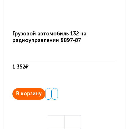
Грузовой автомобиль 132 на
Гр
радиоуправлении 8897-87
Ра
уп
1 352₽
1 
В корзину
В