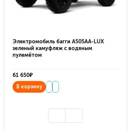
Электромобиль багги A505AA-LUX
По
зеленый камуфляж с водяным
зв
пулемётом
61 650₽
31
В корзину
В