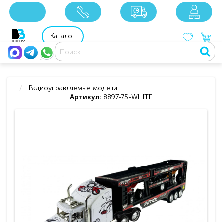
x
x
x
8 800 201 92 06
8 925 049 90 18
Каталог
Радиоуправляемые модели
Артикул:
8897-75-WHITE