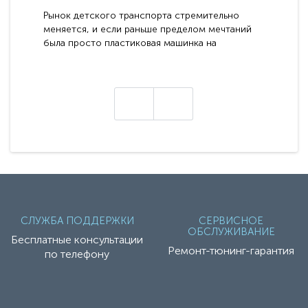
электромобилей
Рынок детского транспорта стремительно
меняется, и если раньше пределом мечтаний
была просто пластиковая машинка на
аккумуляторе, то сегодня бренд RiverToys
представляет абсолютно новое поколение
техники - серию с маркировкой «Z». Это
н
настоящие гадже..
СЛУЖБА ПОДДЕРЖКИ
СЕРВИСНОЕ
ОБСЛУЖИВАНИЕ
Бесплатные консультации
Ремонт-тюнинг-гарантия
по телефону