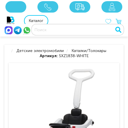
x
x
x
8 800 201 92 06
8 925 049 90 18
Каталог
Детские электромобили
Каталки/Толокары
Артикул:
SXZ1838-WHITE