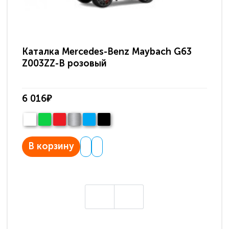
Каталка Mercedes-Benz Maybach G63
Ка
Z003ZZ-B розовый
Z0
6 016₽
6 
В корзину
В