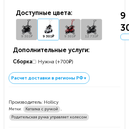
Доступные цвета:
9
3
9 301₽
9 301₽
9 301₽
12 731₽
Дополнительные услуги:
Сборка
Нужна (+700₽)
Расчет доставки в регионы РФ
▼
Производитель:
Hollicy
Метки:
Каталка с ручкой
,
Родительская ручка управляет колесом