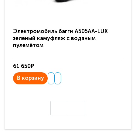
Электромобиль багги A505AA-LUX
По
зеленый камуфляж с водяным
зв
пулемётом
61 650₽
31
В корзину
В