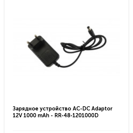
Зарядное устройство AC-DC Adaptor
Ра
12V 1000 mAh - RR-48-1201000D
ди
па