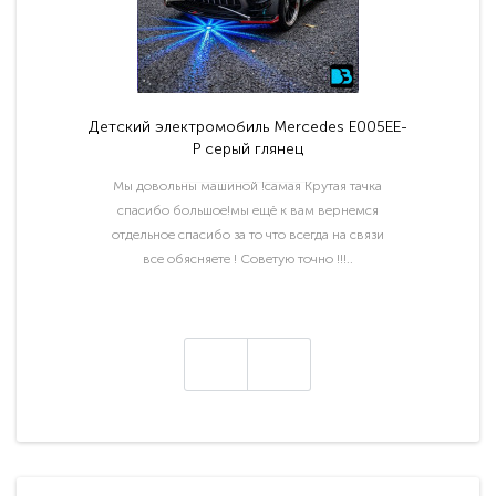
Детский электромобиль Mercedes E005EE-
P серый глянец
Мы довольны машиной !самая Крутая тачка
спасибо большое!мы ещё к вам вернемся
отдельное спасибо за то что всегда на связи
все обясняете ! Советую точно !!!..