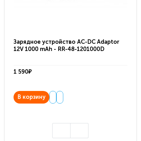
Зарядное устройство AC-DC Adaptor
Ра
12V 1000 mAh - RR-48-1201000D
ди
па
1 590₽
3 
В корзину
В