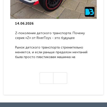
14.06.2026
Z-поколение детского транспорта: Почему
серия «Z» от RiverToys - это будущее
электромобилей
Рынок детского транспорта стремительно
меняется, и если раньше пределом мечтаний
была просто пластиковая машинка на
аккумуляторе, то сегодня бренд RiverToys
представляет абсолютно новое поколение
техники - серию с маркировкой «Z». Это
н
настоящие гадже..