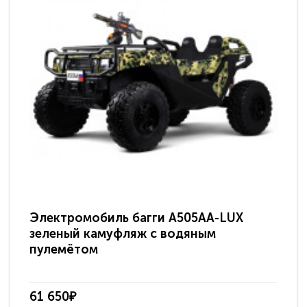
Электромобиль багги A505AA-LUX
По
зеленый камуфляж с водяным
зв
пулемётом
61 650₽
31