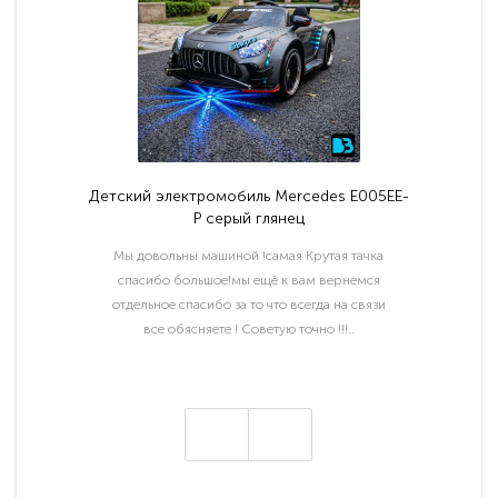
Детский электромобиль Mercedes E005EE-
P серый глянец
Мы довольны машиной !самая Крутая тачка
спасибо большое!мы ещё к вам вернемся
отдельное спасибо за то что всегда на связи
все обясняете ! Советую точно !!!..