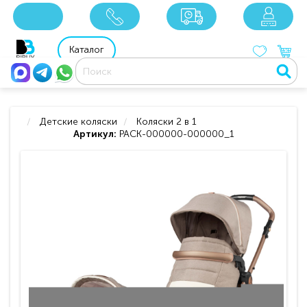
x
x
x
8 800 201 92 06
8 925 049 90 18
Каталог
Детские коляски
Коляски 2 в 1
Артикул:
PACK-000000-000000_1