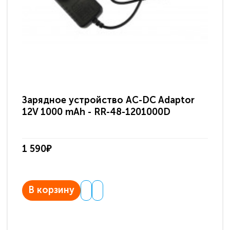
Зарядное устройство AC-DC Adaptor
Ра
12V 1000 mAh - RR-48-1201000D
ди
па
1 590₽
3 
В корзину
В