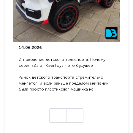
14.06.2026
Z-поколение детского транспорта: Почему
серия «Z» от RiverToys - это будущее
электромобилей
Рынок детского транспорта стремительно
меняется, и если раньше пределом мечтаний
была просто пластиковая машинка на
аккумуляторе, то сегодня бренд RiverToys
представляет абсолютно новое поколение
техники - серию с маркировкой «Z». Это
н
настоящие гадже..