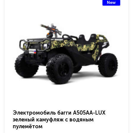
New
Электромобиль багги A505AA-LUX
По
зеленый камуфляж с водяным
зв
пулемётом