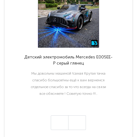
Детский электромобиль Mercedes E005EE-
P серый глянец
Мы довольны машиной !самая Крутая тачка
спасибо большое!мы ещё к вам вернемся
отдельное спасибо за то что всегда на связи
все обясняете ! Советую точно !!!..