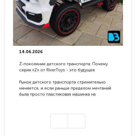
14.06.2026
Z-поколение детского транспорта: Почему
серия «Z» от RiverToys - это будущее
электромобилей
Рынок детского транспорта стремительно
меняется, и если раньше пределом мечтаний
была просто пластиковая машинка на
аккумуляторе, то сегодня бренд RiverToys
представляет абсолютно новое поколение
техники - серию с маркировкой «Z». Это
н
настоящие гадже..