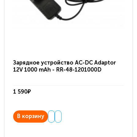
Зарядное устройство AC-DC Adaptor
Ра
12V 1000 mAh - RR-48-1201000D
ди
па
1 590₽
3 
В корзину
В