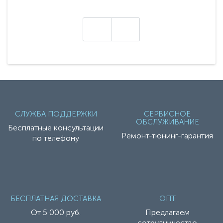
представляет абсолютно новое поколение
техники - серию с маркировкой «Z». Это
н
настоящие гадже..
СЛУЖБА ПОДДЕРЖКИ
СЕРВИСНОЕ
ОБСЛУЖИВАНИЕ
Бесплатные консультации
Ремонт-тюнинг-гарантия
по телефону
БЕСПЛАТНАЯ ДОСТАВКА
ОПТ
От 5 000 руб.
Предлагаем
сотрудничество