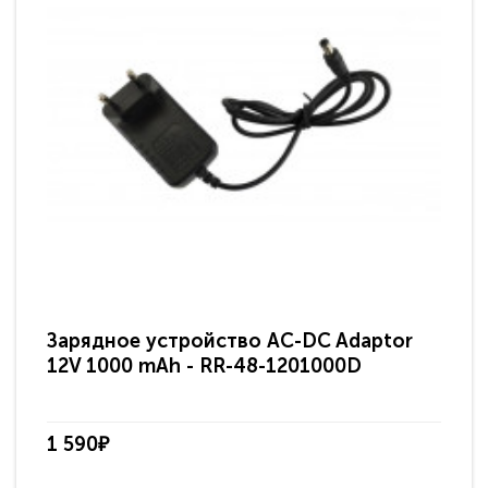
Зарядное устройство AC-DC Adaptor
Ра
12V 1000 mAh - RR-48-1201000D
ди
па
1 590₽
3 