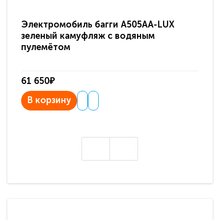
Электромобиль багги A505AA-LUX
По
зеленый камуфляж с водяным
зв
пулемётом
61 650₽
31
В корзину
В