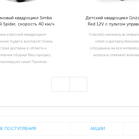
иновый квадроцикл Simba
Детский квадроцикл Grizz
 Spider, скорость 40 км/ч
Red 12V с пультом управ
2.4G- BDM0906
ень классный квадроцикл!
Спасибо магазину,за опера
нник будет в восторге! Очень
ответ и доставку.Вежлив
страя доставка в область и
сотрудники,на все интерес
тивная сборка! Весь процесс
вопросы отвечают вежлив
нтролируют сами! Приятно
отать с такой ответственной
компанией!..
Е ПОСТУПЛЕНИЯ
АКЦИИ