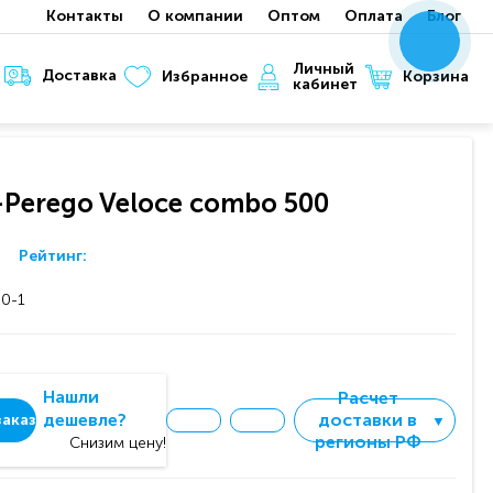
Контакты
О компании
Оптом
Оплата
Блог
x
x
x
Личный
Доставка
Корзина
Избранное
кабинет
g-Perego Veloce combo 500
Рейтинг:
0-1
Нашли
Расчет
дешевле?
доставки в
аказ
▼
регионы РФ
Снизим цену!