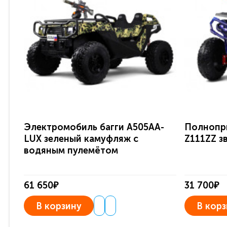
Электромобиль багги A505AA-
Полнопр
LUX зеленый камуфляж с
Z111ZZ з
водяным пулемётом
61 650₽
31 700₽
В корзину
В корз