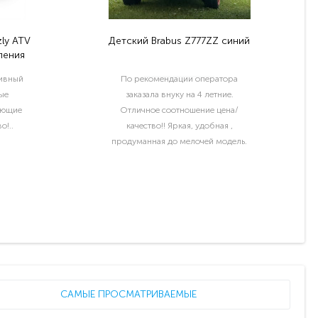
ly ATV
Детский Brabus Z777ZZ синий
ления
тивный
По рекомендации оператора
ые
заказала внуку на 4 летние.
ующие
Отличное соотношение цена/
о!..
качество!! Яркая, удобная ,
продуманная до мелочей модель.
Отдельный шик водительские права
и номер с именем ребёнка..
САМЫЕ ПРОСМАТРИВАЕМЫЕ