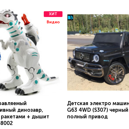
ХИТ
Видео
равляемый
Детская электро маши
ивный динозавр,
G63 4WD (S307) черный
 ракетами + дышит
полный привод
88002