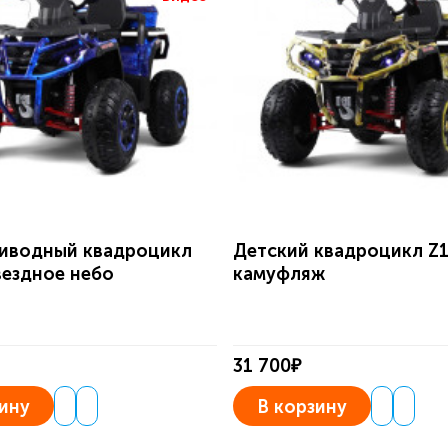
иводный квадроцикл
Детский квадроцикл Z
вездное небо
камуфляж
31 700₽
ину
В корзину