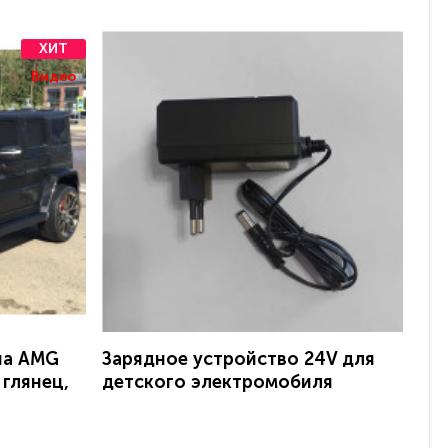
ХИТ
Видео
на AMG
Зарядное устройство 24V для
Эл
 глянец,
детского электромобиля
Ave
с 