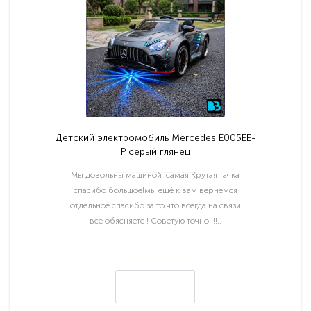
Детский электромобиль Mercedes E005EE-
P серый глянец
Мы довольны машиной !самая Крутая тачка
спасибо большое!мы ещё к вам вернемся
отдельное спасибо за то что всегда на связи
все обясняете ! Советую точно !!!..