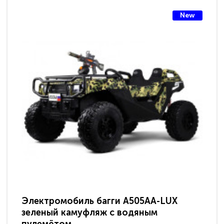
New
Электромобиль багги A505AA-LUX
По
зеленый камуфляж с водяным
зв