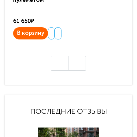
пулемётом
61 650₽
31
В корзину
В
ПОСЛЕДНИЕ ОТЗЫВЫ