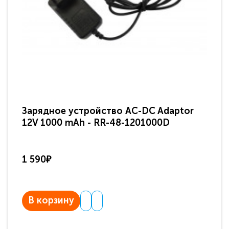
Зарядное устройство AC-DC Adaptor
Ра
12V 1000 mAh - RR-48-1201000D
ди
па
1 590₽
3 
В корзину
В