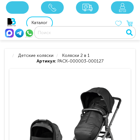
x
x
x
8 800 201 92 06
8 925 049 90 18
Каталог
Детские коляски
Коляски 2 в 1
Артикул:
PACK-000003-000127