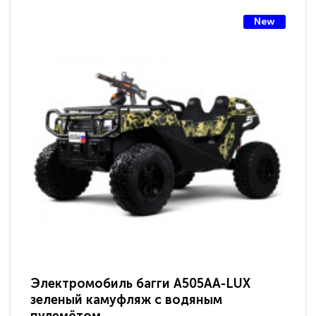
New
Электромобиль багги A505AA-LUX
По
зеленый камуфляж с водяным
зв