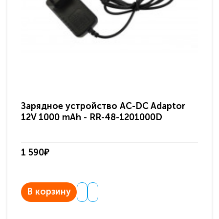
Зарядное устройство AC-DC Adaptor
Ра
12V 1000 mAh - RR-48-1201000D
ди
па
1 590₽
3 
В корзину
В