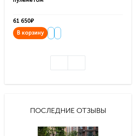
пулемётом
61 650₽
31
В корзину
В
ПОСЛЕДНИЕ ОТЗЫВЫ