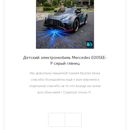
Детский электромобиль Mercedes E005EE-
P серый глянец
Мы довольны машиной !самая Крутая тачка
спасибо большое!мы ещё к вам вернемся
отдельное спасибо за то что всегда на связи
все обясняете ! Советую точно !!!..