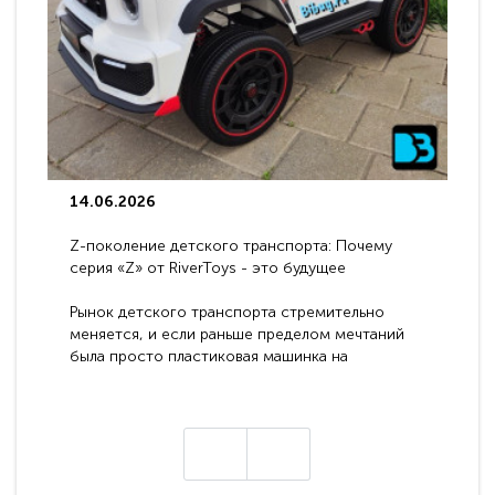
14.06.2026
Z-поколение детского транспорта: Почему
серия «Z» от RiverToys - это будущее
электромобилей
Рынок детского транспорта стремительно
меняется, и если раньше пределом мечтаний
была просто пластиковая машинка на
аккумуляторе, то сегодня бренд RiverToys
представляет абсолютно новое поколение
техники - серию с маркировкой «Z». Это
н
настоящие гадже..