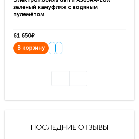
Электромобиль багги A505AA-LUX
По
зеленый камуфляж с водяным
зв
пулемётом
61 650₽
31
В корзину
В
ПОСЛЕДНИЕ ОТЗЫВЫ