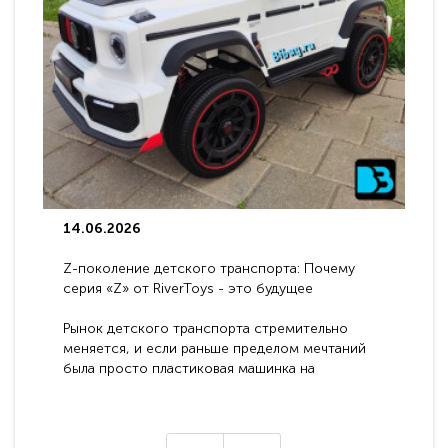
14.06.2026
Z-поколение детского транспорта: Почему
серия «Z» от RiverToys - это будущее
электромобилей
Рынок детского транспорта стремительно
меняется, и если раньше пределом мечтаний
была просто пластиковая машинка на
аккумуляторе, то сегодня бренд RiverToys
представляет абсолютно новое поколение
техники - серию с маркировкой «Z». Это
н