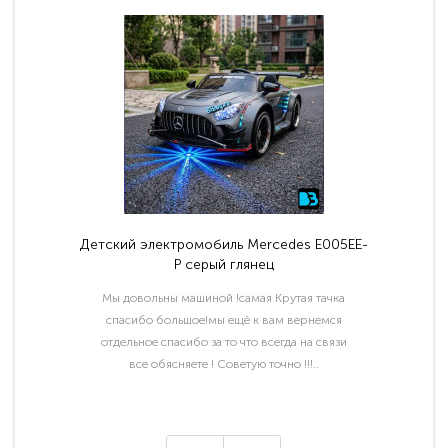
Детский электромобиль Mercedes E005EE-
P серый глянец
Мы довольны машиной !самая Крутая тачка
спасибо большое!мы ещё к вам вернемся
отдельное спасибо за то что всегда на связи
все обясняете ! Советую точно !!!..