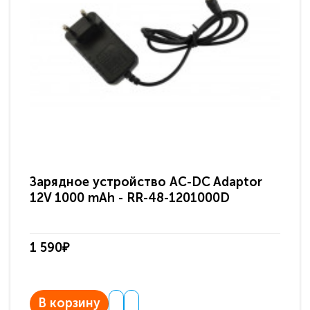
Зарядное устройство AC-DC Adaptor
Ра
12V 1000 mAh - RR-48-1201000D
ди
па
1 590₽
3 
В корзину
В