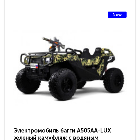
New
Электромобиль багги A505AA-LUX
По
зеленый камуфляж с водяным
зв