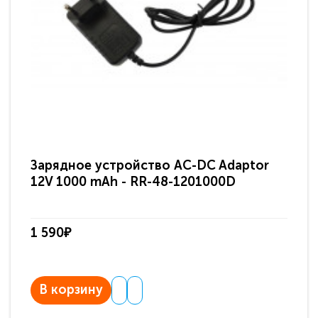
Зарядное устройство AC-DC Adaptor
Ра
12V 1000 mAh - RR-48-1201000D
ди
па
1 590₽
3 
В корзину
В