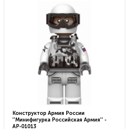
Конструктор Армия России
Ко
''Минифигурка Российская Армия'' -
мо
АР-01013