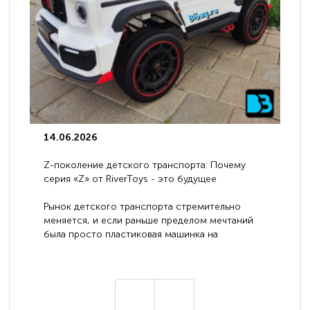
14.06.2026
Z-поколение детского транспорта: Почему
серия «Z» от RiverToys - это будущее
электромобилей
Рынок детского транспорта стремительно
меняется, и если раньше пределом мечтаний
была просто пластиковая машинка на
аккумуляторе, то сегодня бренд RiverToys
представляет абсолютно новое поколение
техники - серию с маркировкой «Z». Это
н
настоящие гадже..