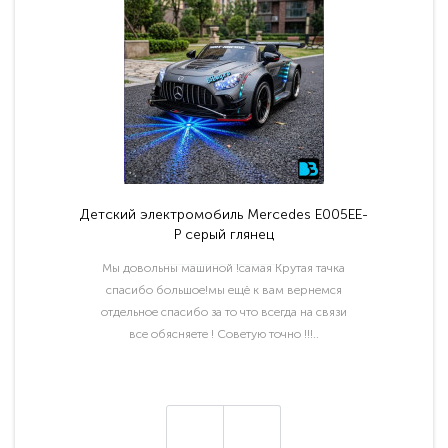
Детский электромобиль Mercedes E005EE-
P серый глянец
Мы довольны машиной !самая Крутая тачка
спасибо большое!мы ещё к вам вернемся
отдельное спасибо за то что всегда на связи
все обясняете ! Советую точно !!!..