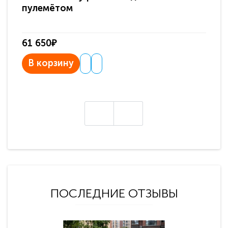
пулемётом
61 650₽
31
В корзину
В
ПОСЛЕДНИЕ ОТЗЫВЫ