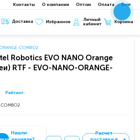
Контакты
О компании
Оптом
Оплата
Блог
x
x
x
Личный
Доставка
Корзина
Избранное
кабинет
ANO-ORANGE-COMBO2
tel Robotics EVO NANO Orange
реи) RTF - EVO-NANO-ORANGE-
Рейтинг:
-COMBO2
Нашли
Расчет
дешевле?
доставки в
аказ
▼