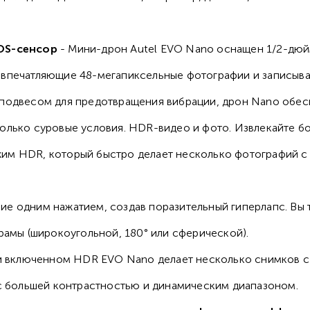
OS-сенсор
- Мини-дрон Autel EVO Nano оснащен 1/2-дю
 впечатляющие 48-мегапиксельные фотографии и записыва
 подвесом для предотвращения вибрации, дрон Nano обес
олько суровые условия. HDR-видео и фото. Извлекайте бог
им HDR, который быстро делает несколько фотографий с 
ние одним нажатием, создав поразительный гиперлапс. Вы
мы (широкоугольной, 180° или сферической).
 включенном HDR EVO Nano делает несколько снимков с 
я с большей контрастностью и динамическим диапазоном.