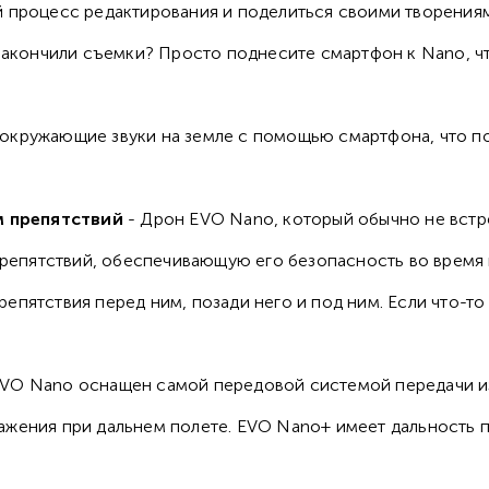
й процесс редактирования и поделиться своими творениям
Закончили съемки? Просто поднесите смартфон к Nano, чт
 окружающие звуки на земле с помощью смартфона, что по
м препятствий
- Дрон EVO Nano, который обычно не встре
епятствий, обеспечивающую его безопасность во время 
епятствия перед ним, позади него и под ним. Если что-то
EVO Nano оснащен самой передовой системой передачи из
ажения при дальнем полете. EVO Nano+ имеет дальность п