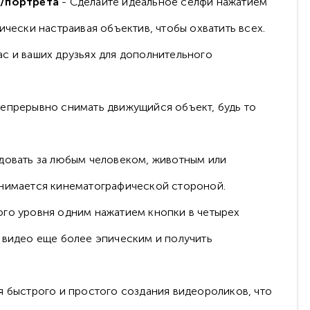
а/портрета
- Сделайте идеальное селфи нажатием
ически настраивая объектив, чтобы охватить всех.
ас и ваших друзьях для дополнительного
 непрерывно снимать движущийся объект, будь то
едовать за любым человеком, животным или
занимается кинематографической стороной.
го уровня одним нажатием кнопки в четырех
е видео еще более эпическим и получить
 быстрого и простого создания видеороликов, что