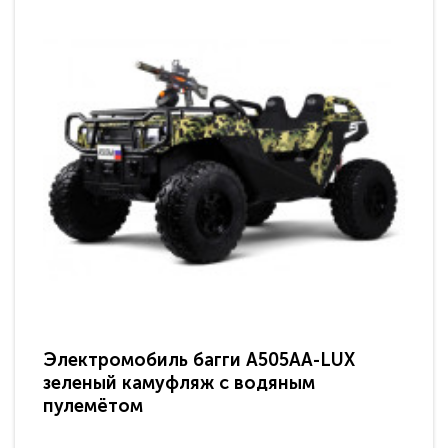
Электромобиль багги A505AA-LUX
По
зеленый камуфляж с водяным
зв
пулемётом