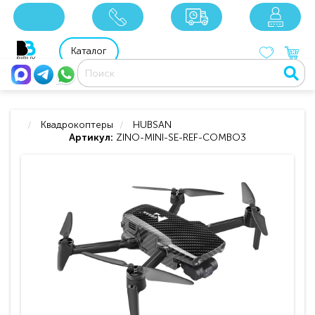
x
x
x
8 800 201 92 06
8 925 049 90 18
Каталог
Квадрокоптеры
HUBSAN
Артикул:
ZINO-MINI-SE-REF-COMBO3