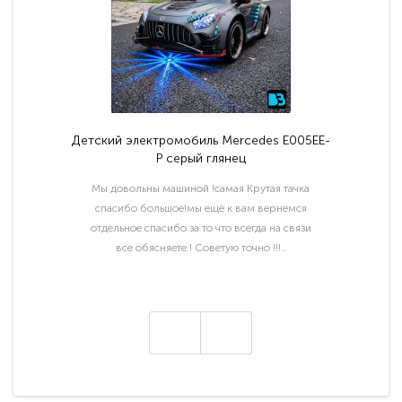
Детский электромобиль Mercedes E005EE-
P серый глянец
Мы довольны машиной !самая Крутая тачка
спасибо большое!мы ещё к вам вернемся
отдельное спасибо за то что всегда на связи
все обясняете ! Советую точно !!!..