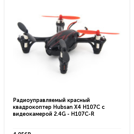
Радиоуправляемый красный
Кв
квадрокоптер Hubsan X4 H107C c
ви
видеокамерой 2.4G - H107C-R