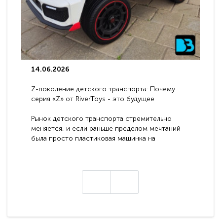
14.06.2026
Z-поколение детского транспорта: Почему
серия «Z» от RiverToys - это будущее
электромобилей
Рынок детского транспорта стремительно
меняется, и если раньше пределом мечтаний
была просто пластиковая машинка на
аккумуляторе, то сегодня бренд RiverToys
представляет абсолютно новое поколение
техники - серию с маркировкой «Z». Это
н
настоящие гадже..