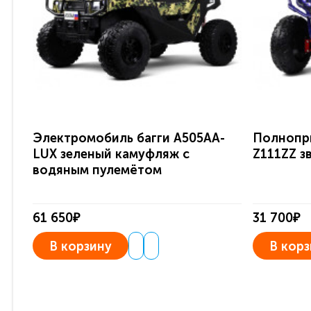
Электромобиль багги A505AA-
Полнопр
LUX зеленый камуфляж с
Z111ZZ з
водяным пулемётом
61 650₽
31 700₽
В корзину
В корз