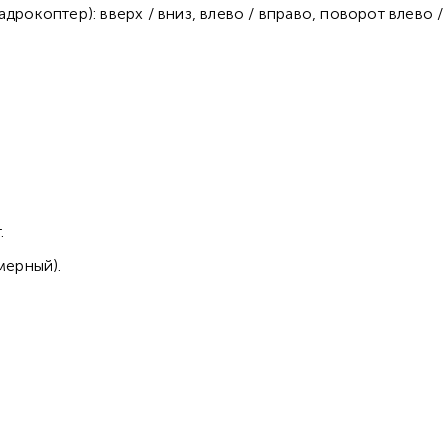
рокоптер): вверх / вниз, влево / вправо, поворот влево / 
.
мерный).