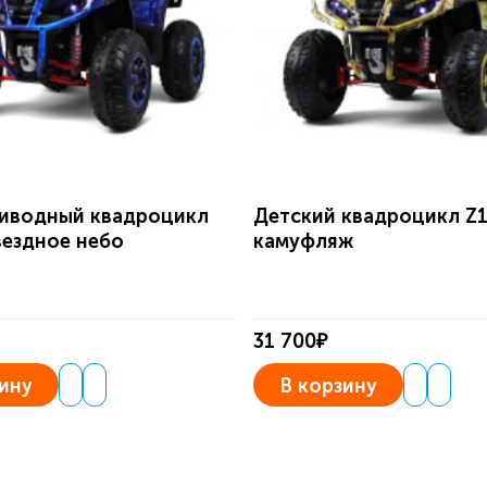
иводный квадроцикл
Детский квадроцикл Z
вездное небо
камуфляж
31 700₽
ину
В корзину