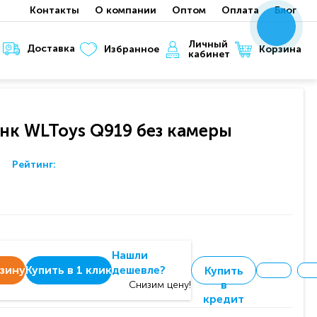
Контакты
О компании
Оптом
Оплата
Блог
x
x
x
Личный
Доставка
Корзина
Избранное
кабинет
нк WLToys Q919 без камеры
Рейтинг:
Нашли
рзину
Купить в 1 клик
дешевле?
Купить
в
Снизим цену!
кредит