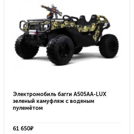
Электромобиль багги A505AA-LUX
По
зеленый камуфляж с водяным
зв
пулемётом
61 650₽
31