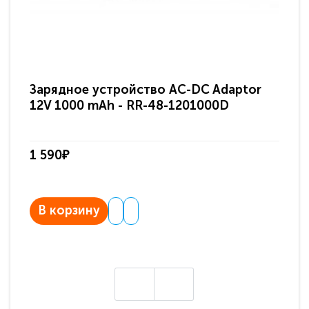
Зарядное устройство AC-DC Adaptor
Ра
12V 1000 mAh - RR-48-1201000D
ди
па
1 590₽
3 
В корзину
В