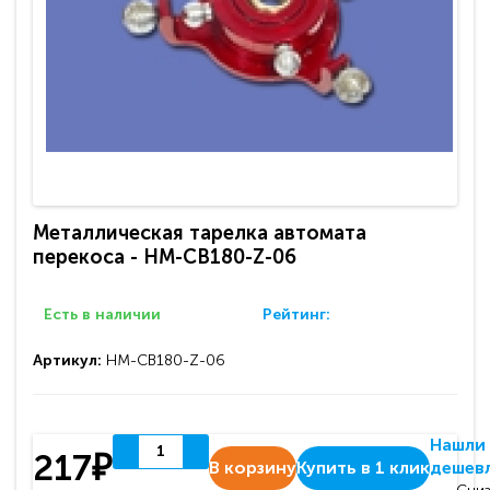
Металлическая тарелка автомата
перекоса - HM-CB180-Z-06
Есть в наличии
Рейтинг:
Артикул:
HM-CB180-Z-06
Нашли
217₽
В корзину
Купить в 1 клик
дешев