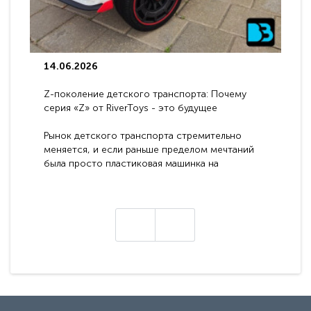
14.06.2026
Z-поколение детского транспорта: Почему
серия «Z» от RiverToys - это будущее
электромобилей
Рынок детского транспорта стремительно
меняется, и если раньше пределом мечтаний
была просто пластиковая машинка на
аккумуляторе, то сегодня бренд RiverToys
представляет абсолютно новое поколение
техники - серию с маркировкой «Z». Это
н
настоящие гадже..