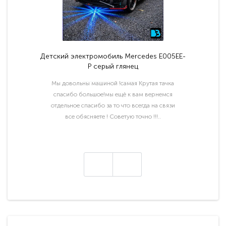
Детский электромобиль Mercedes E005EE-
P серый глянец
Мы довольны машиной !самая Крутая тачка
спасибо большое!мы ещё к вам вернемся
отдельное спасибо за то что всегда на связи
все обясняете ! Советую точно !!!..