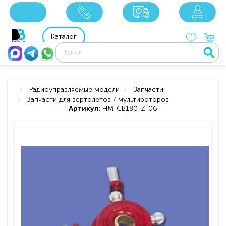
x
x
x
8 800 201 92 06
8 925 049 90 18
Каталог
Радиоуправляемые модели
Запчасти
Запчасти для вертолетов / мультироторов
Артикул:
HM-CB180-Z-06