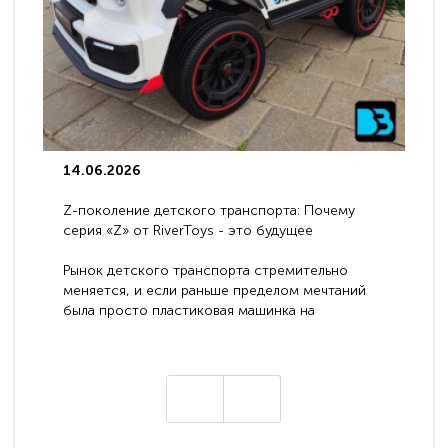
14.06.2026
Z-поколение детского транспорта: Почему
серия «Z» от RiverToys - это будущее
электромобилей
Рынок детского транспорта стремительно
меняется, и если раньше пределом мечтаний
была просто пластиковая машинка на
аккумуляторе, то сегодня бренд RiverToys
представляет абсолютно новое поколение
техники - серию с маркировкой «Z». Это
н
настоящие гадже..