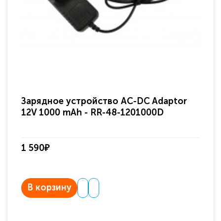
Зарядное устройство AC-DC Adaptor
Ра
12V 1000 mAh - RR-48-1201000D
ди
па
1 590₽
3 
В корзину
В