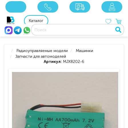
x
x
x
8 800 201 92 06
8 925 049 90 18
Каталог
Радиоуправляемые модели
Машинки
Запчасти для автомоделей
Артикул:
MJX8202-6