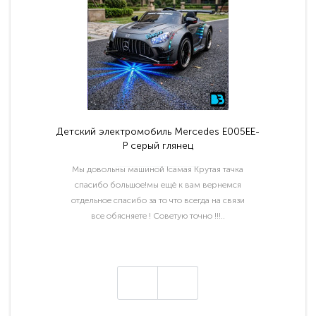
Детский электромобиль Mercedes E005EE-
P серый глянец
Мы довольны машиной !самая Крутая тачка
спасибо большое!мы ещё к вам вернемся
отдельное спасибо за то что всегда на связи
все обясняете ! Советую точно !!!..