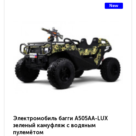
New
Электромобиль багги A505AA-LUX
По
зеленый камуфляж с водяным
зв
пулемётом