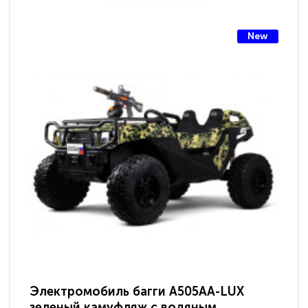
New
Электромобиль багги A505AA-LUX
По
зеленый камуфляж с водяным
зв