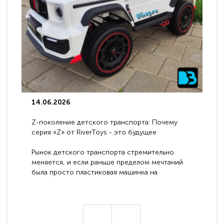
14.06.2026
Z-поколение детского транспорта: Почему
серия «Z» от RiverToys - это будущее
электромобилей
Рынок детского транспорта стремительно
меняется, и если раньше пределом мечтаний
была просто пластиковая машинка на
аккумуляторе, то сегодня бренд RiverToys
представляет абсолютно новое поколение
техники - серию с маркировкой «Z». Это
н
настоящие гадже..