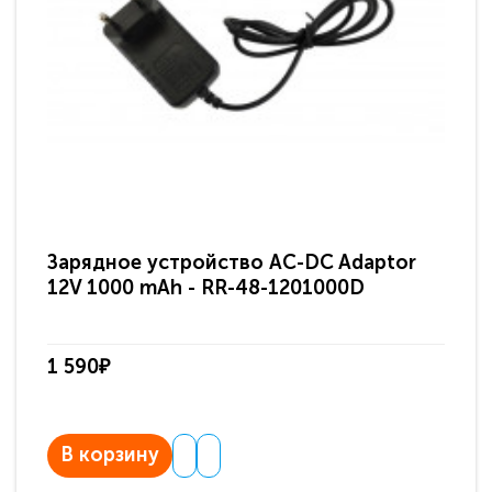
Зарядное устройство AC-DC Adaptor
Ра
12V 1000 mAh - RR-48-1201000D
ди
па
1 590₽
3 
В корзину
В