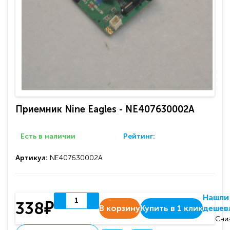
Приемник Nine Eagles - NE407630002A
Есть в наличии
Рейтинг:
Артикул:
NE407630002A
Нашли
338₽
В корзину
Купить в 1 клик
дешев
Сни