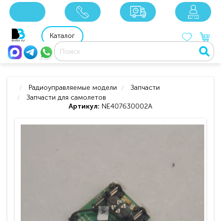
x
x
x
8 800 201 92 06
8 925 049 90 18
Каталог
Радиоуправляемые модели
Запчасти
Запчасти для самолетов
Артикул:
NE407630002A