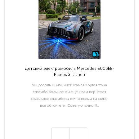
Детский электромобиль Mercedes E005EE-
P серый глянец
Мы довольны машиной !самая Крутая тачка
спасибо большое!мы ещё к вам вернемся
отдельное спасибо за то что всегда на связи
все обясняете ! Советую точно !!!..