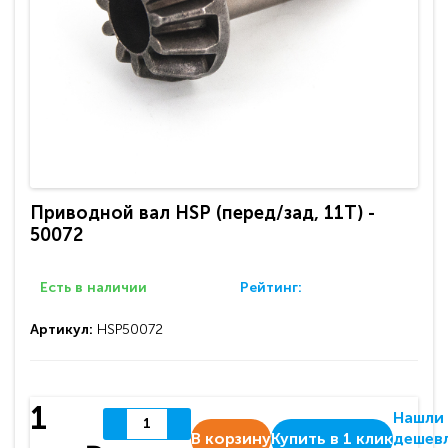
Приводной вал HSP (перед/зад, 11T) -
50072
Есть в наличии
Рейтинг:
Артикул:
HSP50072
1
Нашли
В корзину
Купить в 1 клик
дешев