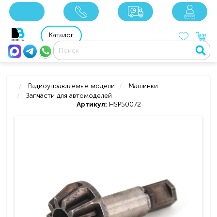
x
x
x
8 800 201 92 06
8 925 049 90 18
Каталог
Радиоуправляемые модели
Машинки
Запчасти для автомоделей
Артикул:
HSP50072