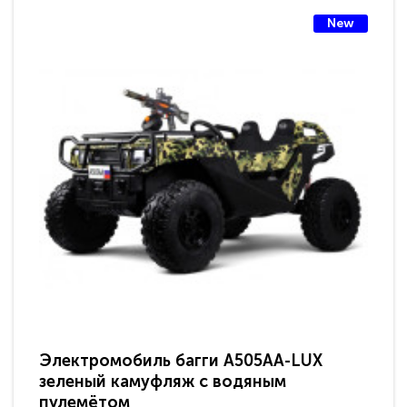
New
Электромобиль багги A505AA-LUX
По
зеленый камуфляж с водяным
зв
пулемётом