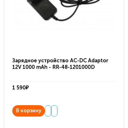
Зарядное устройство AC-DC Adaptor
Ра
12V 1000 mAh - RR-48-1201000D
ди
па
1 590₽
3 
В корзину
В