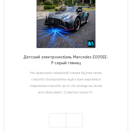
Детский электромобиль Mercedes E005EE-
P серый глянец
Мы довольны машиной !самая Крутая тачка
спасибо большое!мы ещё к вам вернемся
отдельное спасибо за то что всегда на связи
все обясняете ! Советую точно !!!..