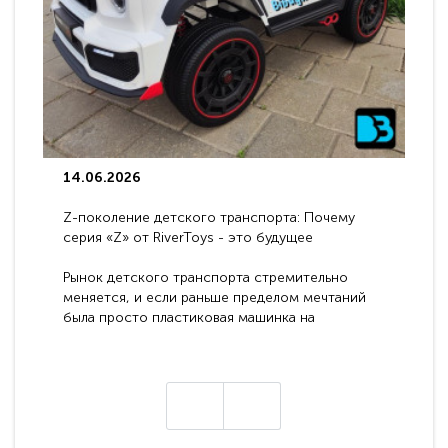
14.06.2026
Z-поколение детского транспорта: Почему
серия «Z» от RiverToys - это будущее
электромобилей
Рынок детского транспорта стремительно
меняется, и если раньше пределом мечтаний
была просто пластиковая машинка на
аккумуляторе, то сегодня бренд RiverToys
представляет абсолютно новое поколение
техники - серию с маркировкой «Z». Это
н
настоящие гадже..