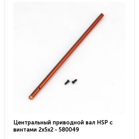
Центральный приводной вал HSP с
Це
винтами 2x5x2 - 580049
мм